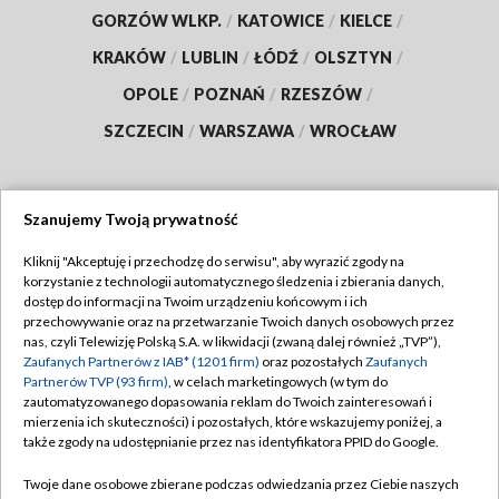
GORZÓW WLKP.
/
KATOWICE
/
KIELCE
/
KRAKÓW
/
LUBLIN
/
ŁÓDŹ
/
OLSZTYN
/
OPOLE
/
POZNAŃ
/
RZESZÓW
/
SZCZECIN
/
WARSZAWA
/
WROCŁAW
Szanujemy Twoją prywatność
Dołącz do nas:
Kliknij "Akceptuję i przechodzę do serwisu", aby wyrazić zgody na
korzystanie z technologii automatycznego śledzenia i zbierania danych,
TVP
dostęp do informacji na Twoim urządzeniu końcowym i ich
Abonament TVP
przechowywanie oraz na przetwarzanie Twoich danych osobowych przez
Regulamin TVP
nas, czyli Telewizję Polską S.A. w likwidacji (zwaną dalej również „TVP”),
Emisja w TVP
Polityka prywatności
Zaufanych Partnerów z IAB* (1201 firm)
oraz pozostałych
Zaufanych
Partnerów TVP (93 firm)
, w celach marketingowych (w tym do
Centrum informacji TVP
Moje zgody
zautomatyzowanego dopasowania reklam do Twoich zainteresowań i
mierzenia ich skuteczności) i pozostałych, które wskazujemy poniżej, a
Naziemna Telewizja Cyfrowa
Pomoc
także zgody na udostępnianie przez nas identyfikatora PPID do Google.
Sklep TVP
Biuro reklamy
Twoje dane osobowe zbierane podczas odwiedzania przez Ciebie naszych