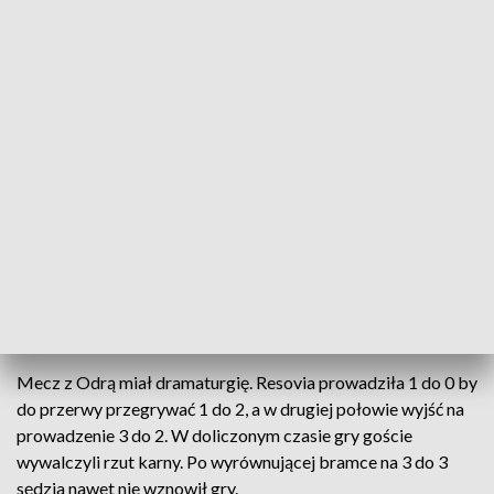
Piłkarze Apklan Resovii zremisowali z Odrą Opole
Piłkarze Apklan Resovii w 17. rundzie rozgrywek
Fortuna pierwszej ligi zremisowali z Odrą Opole 3
do 3. Goście wyrównującą bramkę zdobyli w
ostatniej minucie doliczonego czasu gry.
Mecz z Odrą miał dramaturgię. Resovia prowadziła 1 do 0 by
do przerwy przegrywać 1 do 2, a w drugiej połowie wyjść na
prowadzenie 3 do 2. W doliczonym czasie gry goście
wywalczyli rzut karny. Po wyrównującej bramce na 3 do 3
sędzia nawet nie wznowił gry.