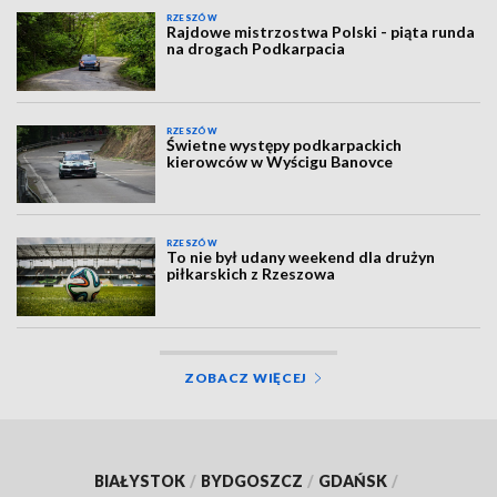
RZESZÓW
Rajdowe mistrzostwa Polski - piąta runda
na drogach Podkarpacia
RZESZÓW
Świetne występy podkarpackich
kierowców w Wyścigu Banovce
RZESZÓW
To nie był udany weekend dla drużyn
piłkarskich z Rzeszowa
ZOBACZ WIĘCEJ
BIAŁYSTOK
/
BYDGOSZCZ
/
GDAŃSK
/