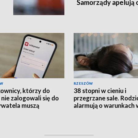
Samorządy apelują 
ÓW
RZESZÓW
ownicy, którzy do
38 stopni w cieniu i
 nie zalogowali się do
przegrzane sale. Rodzi
watela muszą
alarmują o warunkach 
rócić ważność
szpitalu
mentów