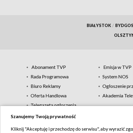
BIAŁYSTOK
/
BYDGO
OLSZTY
Abonament TVP
Emisja w TVP
Rada Programowa
System NOS
Biuro Reklamy
Ogłoszenie pr
Oferta Handlowa
Akademia Tele
Telegazeta ogłoszenia
Szanujemy Twoją prywatność
Regulamin TVP
Kliknij "Akceptuję i przechodzę do serwisu", aby wyrazić zg