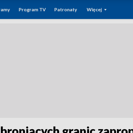
ramy
Program TV
Patronaty
Więcej
a broniących granic zapr