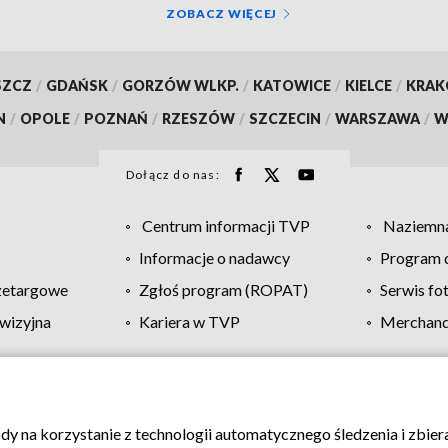
ZOBACZ WIĘCEJ
SZCZ
/
GDAŃSK
/
GORZÓW WLKP.
/
KATOWICE
/
KIELCE
/
KRA
N
/
OPOLE
/
POZNAŃ
/
RZESZÓW
/
SZCZECIN
/
WARSZAWA
/
W
Dołącz do nas:
Centrum informacji TVP
Naziemna
Informacje o nadawcy
Program d
zetargowe
Zgłoś program (ROPAT)
Serwis fo
wizyjna
Kariera w TVP
Merchandi
Polityka prywatności
Moje zgody
Pomoc
Biuro re
ody na korzystanie z technologii automatycznego śledzenia i zbie