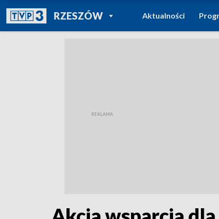
POWRÓT DO
RZESZÓW
Aktualności
Prog
TVP REGIONY
Akcja wsparcia dl