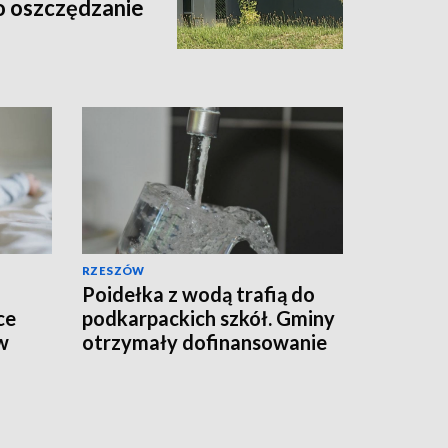
o oszczędzanie
RZESZÓW
Poidełka z wodą trafią do
ce
podkarpackich szkół. Gminy
w
otrzymały dofinansowanie