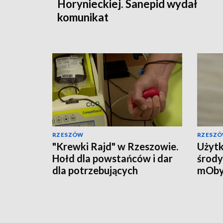
Horynieckiej. Sanepid wydał
komunikat
RZESZÓW
RZESZ
"Krewki Rajd" w Rzeszowie.
Użytk
Hołd dla powstańców i dar
środy
dla potrzebujących
mOby
przyw
doku