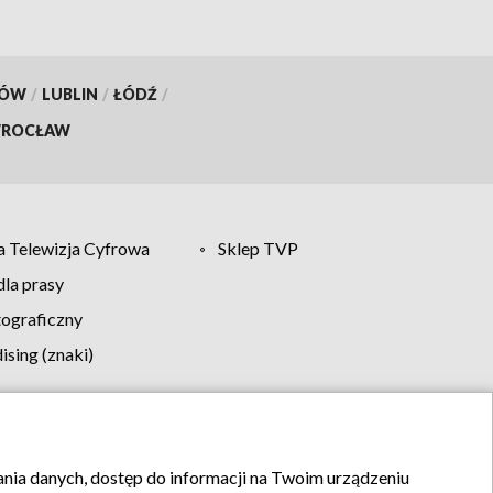
KÓW
/
LUBLIN
/
ŁÓDŹ
/
ROCŁAW
 Telewizja Cyfrowa
Sklep TVP
la prasy
tograficzny
sing (znaki)
klamy
Kontakt
rania danych, dostęp do informacji na Twoim urządzeniu