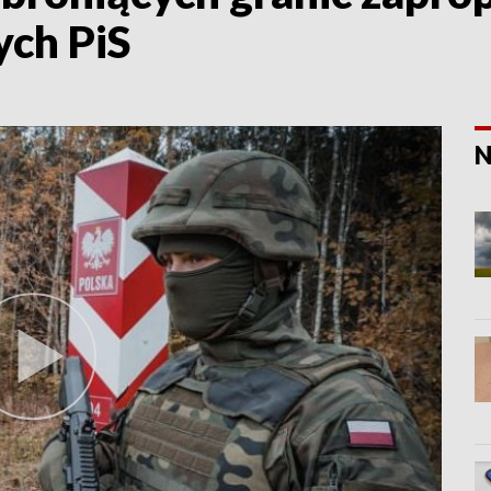
ych PiS
N