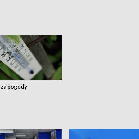
za pogody