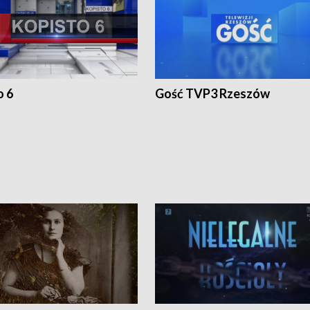
o 6
Gość TVP3 Rzeszów