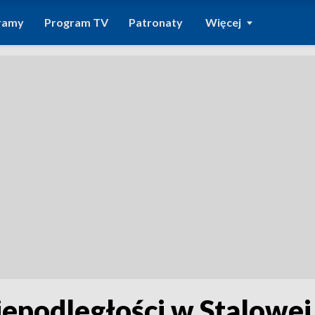
ramy
Program TV
Patronaty
Więcej
epodległości w Stalowej