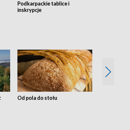
Podkarpackie tablice i
Szlakiem arc
inskrypcje
drewnianej
z
Od pola do stołu
50 lat ochro
przyrodnicz
Zachodnich