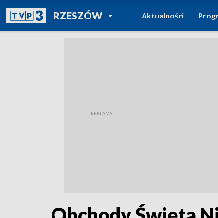
POWRÓT DO
RZESZÓW
Aktualności
Prog
TVP REGIONY
Obchody Święta Ni