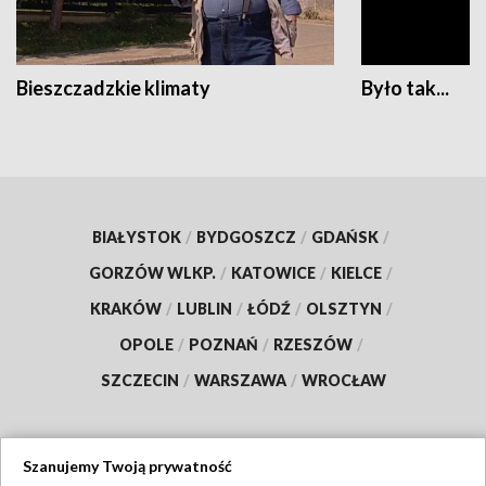
Bieszczadzkie klimaty
Było tak...
BIAŁYSTOK
/
BYDGOSZCZ
/
GDAŃSK
/
GORZÓW WLKP.
/
KATOWICE
/
KIELCE
/
KRAKÓW
/
LUBLIN
/
ŁÓDŹ
/
OLSZTYN
/
OPOLE
/
POZNAŃ
/
RZESZÓW
/
SZCZECIN
/
WARSZAWA
/
WROCŁAW
Szanujemy Twoją prywatność
Dołącz do nas: