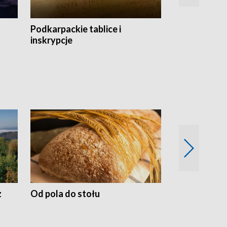
Podkarpackie tablice i
Szlakiem arc
inskrypcje
drewnianej
z
Od pola do stołu
50 lat ochro
przyrodnicz
Zachodnich