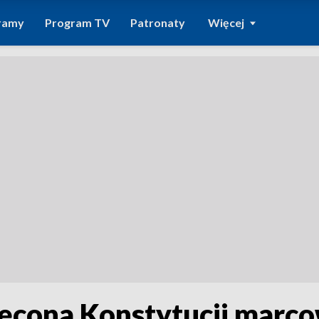
ramy
Program TV
Patronaty
Więcej
ęcona Konstytucji marco