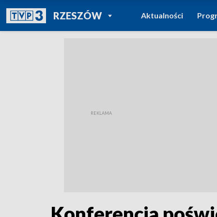
POWRÓT DO
RZESZÓW
Aktualności
Prog
TVP REGIONY
Konferencja poświ