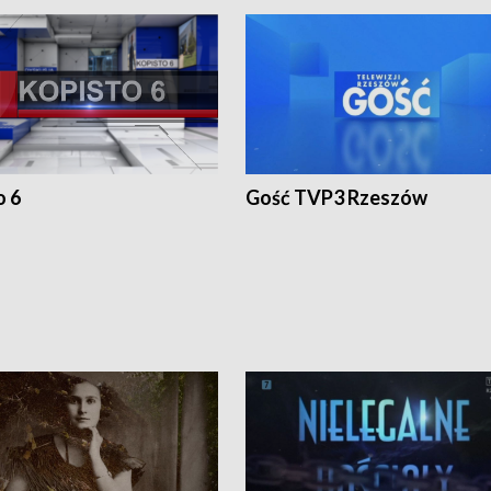
o 6
Gość TVP3 Rzeszów