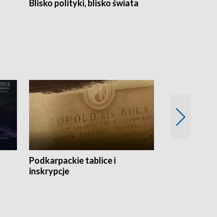
Blisko polityki, blisko świata
Popołudnie 
Podkarpackie tablice i
Szlakiem arc
inskrypcje
drewnianej