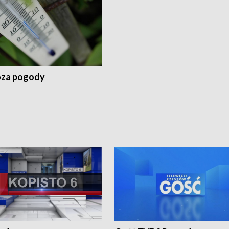
za pogody