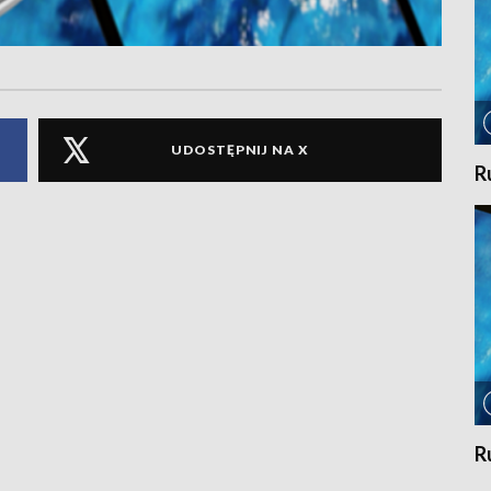
UDOSTĘPNIJ NA X
R
R