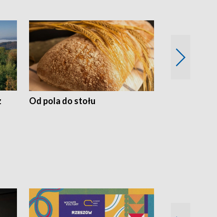
z
Od pola do stołu
50 lat ochro
przyrodnicz
Zachodnich