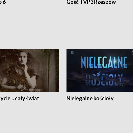
o 6
Gość TVP3 Rzeszów
ycie... cały świat
Nielegalne kościoły