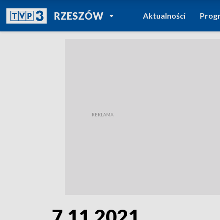
POWRÓT DO
RZESZÓW
Aktualności
Prog
TVP REGIONY
7.11.2021