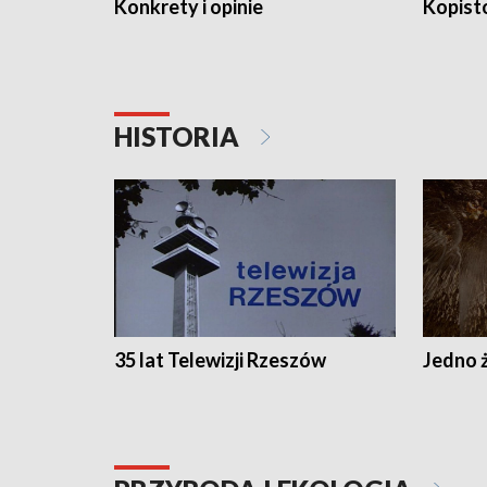
Konkrety i opinie
Kopist
HISTORIA
35 lat Telewizji Rzeszów
Jedno ż