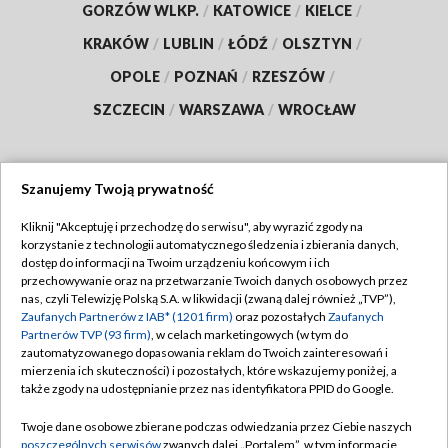
GORZÓW WLKP.
/
KATOWICE
/
KIELCE
/
KRAKÓW
/
LUBLIN
/
ŁÓDŹ
/
OLSZTYN
/
OPOLE
/
POZNAŃ
/
RZESZÓW
/
SZCZECIN
/
WARSZAWA
/
WROCŁAW
Szanujemy Twoją prywatność
Dołącz do nas:
Kliknij "Akceptuję i przechodzę do serwisu", aby wyrazić zgody na
korzystanie z technologii automatycznego śledzenia i zbierania danych,
TVP
dostęp do informacji na Twoim urządzeniu końcowym i ich
Abonament TVP
przechowywanie oraz na przetwarzanie Twoich danych osobowych przez
Regulamin TVP
nas, czyli Telewizję Polską S.A. w likwidacji (zwaną dalej również „TVP”),
Emisja w TVP
Zaufanych Partnerów z IAB* (1201 firm)
oraz pozostałych
Zaufanych
Polityka prywatności
Partnerów TVP (93 firm)
, w celach marketingowych (w tym do
Centrum informacji TVP
Moje zgody
zautomatyzowanego dopasowania reklam do Twoich zainteresowań i
mierzenia ich skuteczności) i pozostałych, które wskazujemy poniżej, a
Naziemna Telewizja Cyfrowa
Pomoc
także zgody na udostępnianie przez nas identyfikatora PPID do Google.
Sklep TVP
Biuro reklamy
Twoje dane osobowe zbierane podczas odwiedzania przez Ciebie naszych
Rada Programowa
poszczególnych serwisów
zwanych dalej „Portalem”, w tym informacje
Kontakt