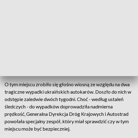
to ważny punkt dla kierowców jadących podkarpackim
odcinkiem autostrady A4 - w kierunku polsko - ukraińskiego
przejścia granicznego. Przez ostatnich kilka miesięcy MOP
był jednak zamknięty.
Joanna Rarus,
Generalna Dyrekcja Dróg Krajowych i
Autostrad w Rzeszowie
- Planujemy, że jeszcze w tym
miesiącu MOP Kaszyce zostanie otwarty i będzie można z
niego korzystać - w tym momencie jesteśmy już na
końcowym etapie prac, które tam prowadziliśmy.
O tym miejscu zrobiło się głośno wiosną ze względu na dwa
tragiczne wypadki ukraińskich autokarów. Doszło do nich w
odstępie zaledwie dwóch tygodni. Choć - według ustaleń
śledczych - do wypadków doprowadziła nadmierna
prędkość, Generalna Dyrekcja Dróg Krajowych i Autostrad
powołała specjalny zespół, który miał sprawdzić czy w tym
miejscu może być bezpieczniej.