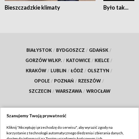
Bieszczadzkie klimaty
Było tak...
BIAŁYSTOK
/
BYDGOSZCZ
/
GDAŃSK
/
GORZÓW WLKP.
/
KATOWICE
/
KIELCE
/
KRAKÓW
/
LUBLIN
/
ŁÓDŹ
/
OLSZTYN
/
OPOLE
/
POZNAŃ
/
RZESZÓW
/
SZCZECIN
/
WARSZAWA
/
WROCŁAW
Szanujemy Twoją prywatność
Dołącz do nas:
Kliknij "Akceptuję i przechodzę do serwisu", aby wyrazić zgody na
korzystanie z technologii automatycznego śledzenia i zbierania danych,
TVP
dostęp do informacji na Twoim urządzeniu końcowym i ich