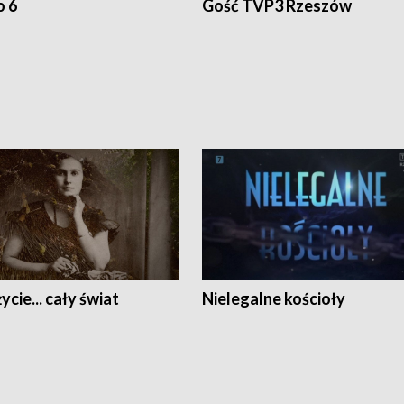
o 6
Gość TVP3 Rzeszów
ycie... cały świat
Nielegalne kościoły