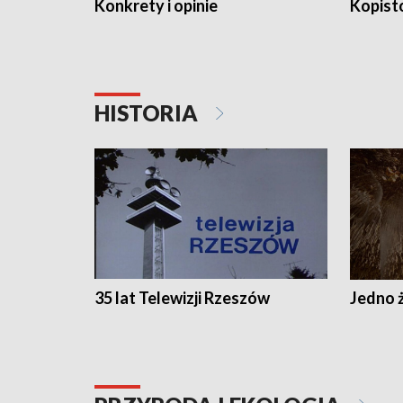
Konkrety i opinie
Kopist
HISTORIA
35 lat Telewizji Rzeszów
Jedno ż