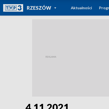
POWRÓT DO
RZESZÓW
Aktualności
Prog
TVP REGIONY
4.11.2021