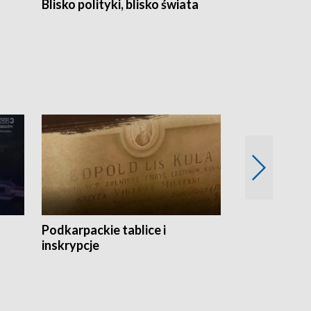
Blisko polityki, blisko świata
Popołudnie 
Podkarpackie tablice i
Szlakiem arc
inskrypcje
drewnianej