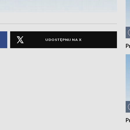
UDOSTĘPNIJ NA X
P
P