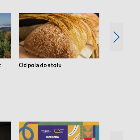
z
Od pola do stołu
50 lat ochro
przyrodnicz
Zachodnich