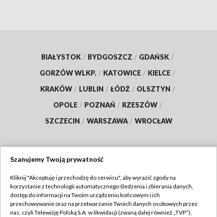
BIAŁYSTOK
/
BYDGOSZCZ
/
GDAŃSK
/
GORZÓW WLKP.
/
KATOWICE
/
KIELCE
/
KRAKÓW
/
LUBLIN
/
ŁÓDŹ
/
OLSZTYN
/
OPOLE
/
POZNAŃ
/
RZESZÓW
/
SZCZECIN
/
WARSZAWA
/
WROCŁAW
Szanujemy Twoją prywatność
Dołącz do nas:
Kliknij "Akceptuję i przechodzę do serwisu", aby wyrazić zgody na
korzystanie z technologii automatycznego śledzenia i zbierania danych,
TVP
dostęp do informacji na Twoim urządzeniu końcowym i ich
Abonament TVP
przechowywanie oraz na przetwarzanie Twoich danych osobowych przez
Regulamin TVP
nas, czyli Telewizję Polską S.A. w likwidacji (zwaną dalej również „TVP”),