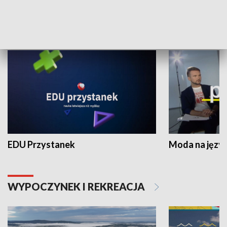
NAUKA I EDUKACJA
EDU Przystanek
Moda na język
WYPOCZYNEK I REKREACJA