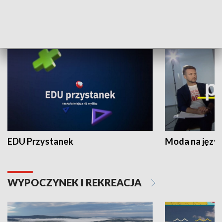
NAUKA I EDUKACJA
EDU Przystanek
Moda na język
WYPOCZYNEK I REKREACJA