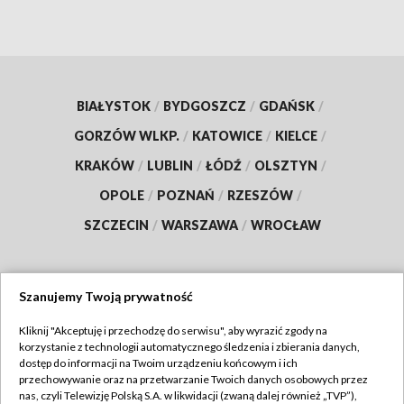
BIAŁYSTOK
/
BYDGOSZCZ
/
GDAŃSK
/
GORZÓW WLKP.
/
KATOWICE
/
KIELCE
/
KRAKÓW
/
LUBLIN
/
ŁÓDŹ
/
OLSZTYN
/
OPOLE
/
POZNAŃ
/
RZESZÓW
/
SZCZECIN
/
WARSZAWA
/
WROCŁAW
Szanujemy Twoją prywatność
Dołącz do nas:
Kliknij "Akceptuję i przechodzę do serwisu", aby wyrazić zgody na
korzystanie z technologii automatycznego śledzenia i zbierania danych,
TVP
dostęp do informacji na Twoim urządzeniu końcowym i ich
Abonament TVP
przechowywanie oraz na przetwarzanie Twoich danych osobowych przez
Regulamin TVP
nas, czyli Telewizję Polską S.A. w likwidacji (zwaną dalej również „TVP”),