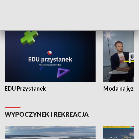
NAUKA I EDUKACJA
EDU Przystanek
Moda na język
WYPOCZYNEK I REKREACJA