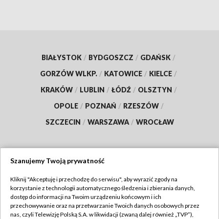
BIAŁYSTOK
/
BYDGOSZCZ
/
GDAŃSK
/
GORZÓW WLKP.
/
KATOWICE
/
KIELCE
/
KRAKÓW
/
LUBLIN
/
ŁÓDŹ
/
OLSZTYN
/
OPOLE
/
POZNAŃ
/
RZESZÓW
/
SZCZECIN
/
WARSZAWA
/
WROCŁAW
Szanujemy Twoją prywatność
Dołącz do nas:
Kliknij "Akceptuję i przechodzę do serwisu", aby wyrazić zgody na
korzystanie z technologii automatycznego śledzenia i zbierania danych,
TVP
dostęp do informacji na Twoim urządzeniu końcowym i ich
Abonament TVP
przechowywanie oraz na przetwarzanie Twoich danych osobowych przez
Regulamin TVP
nas, czyli Telewizję Polską S.A. w likwidacji (zwaną dalej również „TVP”),