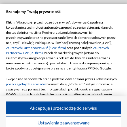
Szanujemy Twoją prywatność
Dołącz do nas:
Kliknij "Akceptuję i przechodzę do serwisu", aby wyrazić zgody na
korzystanie z technologii automatycznego śledzenia i zbierania danych,
TVP
dostęp do informacji na Twoim urządzeniu końcowym i ich
Abonament TVP
przechowywanie oraz na przetwarzanie Twoich danych osobowych przez
Regulamin TVP
nas, czyli Telewizję Polską S.A. w likwidacji (zwaną dalej również „TVP”),
Emisja w TVP
Polityka prywatności
Zaufanych Partnerów z IAB* (1201 firm)
oraz pozostałych
Zaufanych
Partnerów TVP (93 firm)
, w celach marketingowych (w tym do
Centrum informacji TVP
Moje zgody
zautomatyzowanego dopasowania reklam do Twoich zainteresowań i
mierzenia ich skuteczności) i pozostałych, które wskazujemy poniżej, a
Naziemna Telewizja Cyfrowa
Pomoc
także zgody na udostępnianie przez nas identyfikatora PPID do Google.
Sklep TVP
Biuro reklamy
Twoje dane osobowe zbierane podczas odwiedzania przez Ciebie naszych
Rada Programowa
Kontakt
poszczególnych serwisów
zwanych dalej „Portalem”, w tym informacje
zapisywane za pomocą technologii takich jak: pliki cookie, sygnalizatory
System NOS
WWW lub innych podobnych technologii umożliwiających świadczenie
dopasowanych i bezpiecznych usług, personalizację treści oraz reklam,
Informacje o nadawcy
Kanały
udostępnianie funkcji mediów społecznościowych oraz analizowanie
Akceptuję i przechodzę do serwisu
ruchu w Internecie.
Program dla prasy
©2026 Telewizja Polska S.A. w likwidacji
Biuro Reklamy
Twoje dane osobowe zbierane podczas odwiedzania przez Ciebie
Ustawienia zaawansowane
poszczególnych serwisów
na Portalu, takie jak adresy IP, identyfikatory