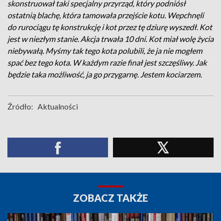
skonstruował taki specjalny przyrząd, który podniósł
ostatnią blachę, która tamowała przejście kotu. Wepchnęli
do rurociągu tę konstrukcję i kot przez tę dziurę wyszedł. Kot
jest w niezłym stanie. Akcja trwała 10 dni. Kot miał wolę życia
niebywałą. Myśmy tak tego kota polubili, że ja nie mogłem
spać bez tego kota. W każdym razie finał jest szczęśliwy. Jak
będzie taka możliwość, ja go przygarnę. Jestem kociarzem.
Źródło:
Aktualności
ZOBACZ TAKŻE