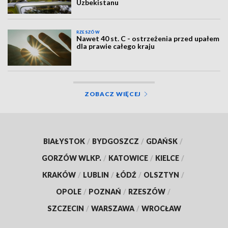
Uzbekistanu
RZESZÓW
Nawet 40 st. C - ostrzeżenia przed upałem
dla prawie całego kraju
ZOBACZ WIĘCEJ
BIAŁYSTOK
/
BYDGOSZCZ
/
GDAŃSK
/
GORZÓW WLKP.
/
KATOWICE
/
KIELCE
/
KRAKÓW
/
LUBLIN
/
ŁÓDŹ
/
OLSZTYN
/
OPOLE
/
POZNAŃ
/
RZESZÓW
/
SZCZECIN
/
WARSZAWA
/
WROCŁAW