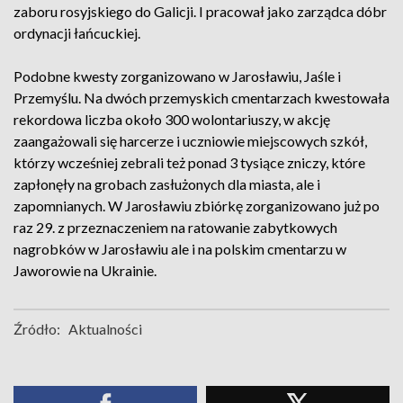
zaboru rosyjskiego do Galicji. I pracował jako zarządca dóbr
ordynacji łańcuckiej.
Podobne kwesty zorganizowano w Jarosławiu, Jaśle i
Przemyślu. Na dwóch przemyskich cmentarzach kwestowała
rekordowa liczba około 300 wolontariuszy, w akcję
zaangażowali się harcerze i uczniowie miejscowych szkół,
którzy wcześniej zebrali też ponad 3 tysiące zniczy, które
zapłonęły na grobach zasłużonych dla miasta, ale i
zapomnianych. W Jarosławiu zbiórkę zorganizowano już po
raz 29. z przeznaczeniem na ratowanie zabytkowych
nagrobków w Jarosławiu ale i na polskim cmentarzu w
Jaworowie na Ukrainie.
Źródło:
Aktualności