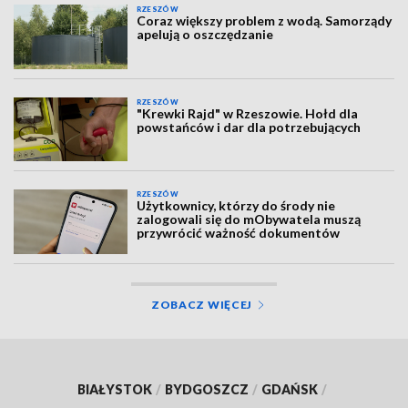
RZESZÓW
Coraz większy problem z wodą. Samorządy
apelują o oszczędzanie
RZESZÓW
"Krewki Rajd" w Rzeszowie. Hołd dla
powstańców i dar dla potrzebujących
RZESZÓW
Użytkownicy, którzy do środy nie
zalogowali się do mObywatela muszą
przywrócić ważność dokumentów
ZOBACZ WIĘCEJ
BIAŁYSTOK
/
BYDGOSZCZ
/
GDAŃSK
/