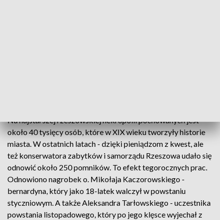
wyjątkowej puszki, która kilkadziesiąt lat temu służyła
podczas kwest na odbudowę zniszczonej w czasie wojny
Warszawy. Każdy kto wrzucił datek - dostawał broszurę o
historii rzeszowskiej nekropolii. Za zebrane w tym roku
pieniądze członkowie Stowarzyszenie opiekującego się
nekropolia chcą odnowić dwa nagrobki rodziny Opolskich -
rzemieślników, działaczy społecznych i patriotów. Oba
pomniki są w bardzo złym stanie, dlatego liczy się każde
wsparcie by je ocalić.
Na najstarszej rzeszowskiej nekropolii pochowanych jest
około 40 tysięcy osób, które w XIX wieku tworzyły historie
miasta. W ostatnich latach - dzięki pieniądzom z kwest, ale
też konserwatora zabytków i samorządu Rzeszowa udało się
odnowić około 250 pomników. To efekt tegorocznych prac.
Odnowiono nagrobek o. Mikołaja Kaczorowskiego -
bernardyna, który jako 18-latek walczył w powstaniu
styczniowym. A także Aleksandra Tarłowskiego - uczestnika
powstania listopadowego, który po jego klęsce wyjechał z