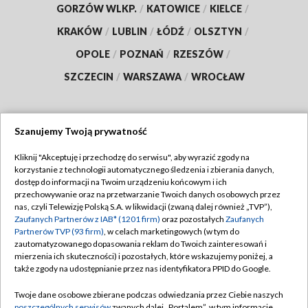
GORZÓW WLKP.
/
KATOWICE
/
KIELCE
/
KRAKÓW
/
LUBLIN
/
ŁÓDŹ
/
OLSZTYN
/
OPOLE
/
POZNAŃ
/
RZESZÓW
/
SZCZECIN
/
WARSZAWA
/
WROCŁAW
Szanujemy Twoją prywatność
Dołącz do nas:
Kliknij "Akceptuję i przechodzę do serwisu", aby wyrazić zgody na
korzystanie z technologii automatycznego śledzenia i zbierania danych,
TVP
dostęp do informacji na Twoim urządzeniu końcowym i ich
Abonament TVP
przechowywanie oraz na przetwarzanie Twoich danych osobowych przez
Regulamin TVP
nas, czyli Telewizję Polską S.A. w likwidacji (zwaną dalej również „TVP”),
Emisja w TVP
Polityka prywatności
Zaufanych Partnerów z IAB* (1201 firm)
oraz pozostałych
Zaufanych
Partnerów TVP (93 firm)
, w celach marketingowych (w tym do
Centrum informacji TVP
Moje zgody
zautomatyzowanego dopasowania reklam do Twoich zainteresowań i
mierzenia ich skuteczności) i pozostałych, które wskazujemy poniżej, a
Naziemna Telewizja Cyfrowa
Pomoc
także zgody na udostępnianie przez nas identyfikatora PPID do Google.
Sklep TVP
Biuro reklamy
Twoje dane osobowe zbierane podczas odwiedzania przez Ciebie naszych
Rada Programowa
poszczególnych serwisów
zwanych dalej „Portalem”, w tym informacje