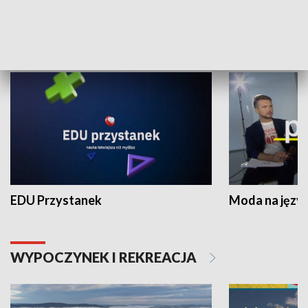
NAUKA I EDUKACJA
EDU Przystanek
Moda na język
WYPOCZYNEK I REKREACJA