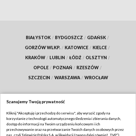
BIAŁYSTOK
/
BYDGOSZCZ
/
GDAŃSK
/
GORZÓW WLKP.
/
KATOWICE
/
KIELCE
/
KRAKÓW
/
LUBLIN
/
ŁÓDŹ
/
OLSZTYN
/
OPOLE
/
POZNAŃ
/
RZESZÓW
/
SZCZECIN
/
WARSZAWA
/
WROCŁAW
Szanujemy Twoją prywatność
Dołącz do nas:
Kliknij "Akceptuję i przechodzę do serwisu", aby wyrazić zgody na
korzystanie z technologii automatycznego śledzenia i zbierania danych,
TVP
dostęp do informacji na Twoim urządzeniu końcowym i ich
Abonament TVP
przechowywanie oraz na przetwarzanie Twoich danych osobowych przez
Regulamin TVP
nas, czyli Telewizję Polską S.A. w likwidacji (zwaną dalej również „TVP”),