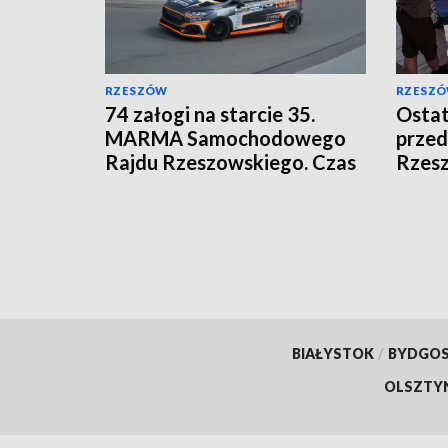
RZESZÓW
RZESZ
74 załogi na starcie 35.
Ostat
MARMA Samochodowego
prze
Rajdu Rzeszowskiego. Czas
Rzes
na wielkie ściganie
BIAŁYSTOK
/
BYDGO
OLSZTY