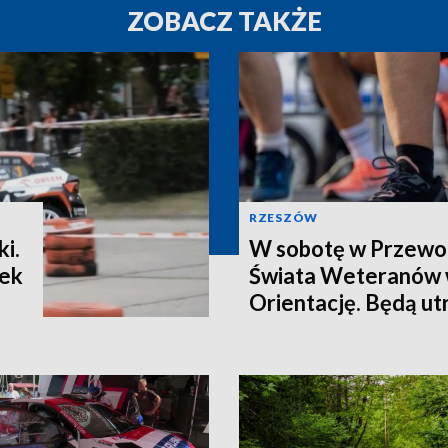
ZOBACZ TAKŻE
RZESZÓW
i.
W sobotę w Przewo
tek
Świata Weteranów 
Orientację. Będą ut