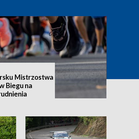
rsku Mistrzostwa
w Biegu na
rudnienia