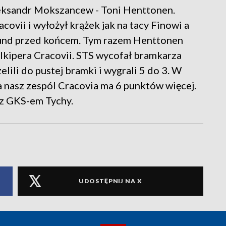
leksandr Mokszancew - Toni Henttonen.
ovii i wyłożył krążek jak na tacy Finowi a
kund przed końcem. Tym razem Henttonen
olkipera Cracovii. STS wycofał bramkarza
lili do pustej bramki i wygrali 5 do 3. W
ca nasz zespól Cracovia ma 6 punktów więcej.
 z GKS-em Tychy.
UDOSTĘPNIJ NA X