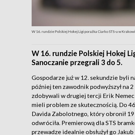
W 16. rundzie Polskiej Hokej Ligi porażka Ciarko STS-u w Krakowie
W 16. rundzie Polskiej Hokej L
Sanoczanie przegrali 3 do 5.
Gospodarze już w 12. sekundzie byli 
później ten zawodnik podwyższył na 2 
zdobywali w drugiej tercji Erik Nemec 
mieli problem ze skutecznością. Do 46
Davida Zabolotnego, który obronił 19 s
odwróciła. Premierową dla STS bramkę
przewadze idealnie obsłużył go Jakub 