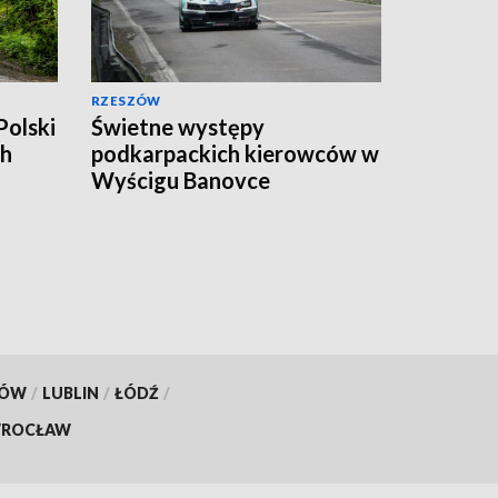
RZESZÓW
Polski
Świetne występy
ch
podkarpackich kierowców w
Wyścigu Banovce
KÓW
/
LUBLIN
/
ŁÓDŹ
/
ROCŁAW