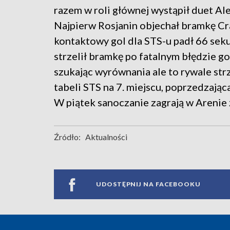
razem w roli głównej wystąpił duet A
Najpierw Rosjanin objechał bramkę Crac
kontaktowy gol dla STS-u padł 66 se
strzelił bramkę po fatalnym błędzie g
szukając wyrównania ale to rywale strze
tabeli STS na 7. miejscu, poprzedzają
W piątek sanoczanie zagrają w Arenie
Źródło:
Aktualności
UDOSTĘPNIJ NA FACEBOOKU