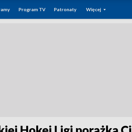
ramy
Program TV
Patronaty
Więcej
kiej Hokej Ligi porażka C