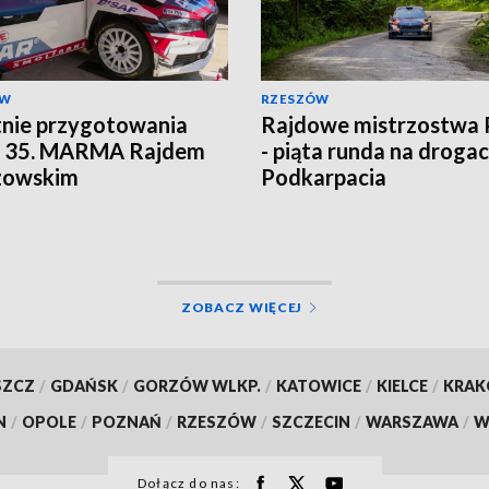
ÓW
RZESZÓW
nie przygotowania
Rajdowe mistrzostwa 
d 35. MARMA Rajdem
- piąta runda na droga
zowskim
Podkarpacia
ZOBACZ WIĘCEJ
SZCZ
/
GDAŃSK
/
GORZÓW WLKP.
/
KATOWICE
/
KIELCE
/
KRA
N
/
OPOLE
/
POZNAŃ
/
RZESZÓW
/
SZCZECIN
/
WARSZAWA
/
W
Dołącz do nas: