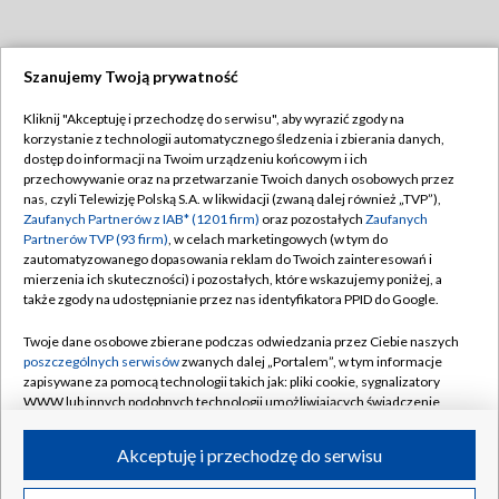
Szanujemy Twoją prywatność
Dołącz do nas:
Kliknij "Akceptuję i przechodzę do serwisu", aby wyrazić zgody na
korzystanie z technologii automatycznego śledzenia i zbierania danych,
TVP
dostęp do informacji na Twoim urządzeniu końcowym i ich
Abonament TVP
przechowywanie oraz na przetwarzanie Twoich danych osobowych przez
Regulamin TVP
nas, czyli Telewizję Polską S.A. w likwidacji (zwaną dalej również „TVP”),
Emisja w TVP
Polityka prywatności
Zaufanych Partnerów z IAB* (1201 firm)
oraz pozostałych
Zaufanych
Partnerów TVP (93 firm)
, w celach marketingowych (w tym do
Centrum informacji TVP
Moje zgody
zautomatyzowanego dopasowania reklam do Twoich zainteresowań i
mierzenia ich skuteczności) i pozostałych, które wskazujemy poniżej, a
Naziemna Telewizja Cyfrowa
Pomoc
także zgody na udostępnianie przez nas identyfikatora PPID do Google.
Sklep TVP
Biuro reklamy
Twoje dane osobowe zbierane podczas odwiedzania przez Ciebie naszych
Rada Programowa
Kontakt
poszczególnych serwisów
zwanych dalej „Portalem”, w tym informacje
zapisywane za pomocą technologii takich jak: pliki cookie, sygnalizatory
System NOS
WWW lub innych podobnych technologii umożliwiających świadczenie
dopasowanych i bezpiecznych usług, personalizację treści oraz reklam,
Informacje o nadawcy
Kanały
udostępnianie funkcji mediów społecznościowych oraz analizowanie
Akceptuję i przechodzę do serwisu
ruchu w Internecie.
Program dla prasy
©2026 Telewizja Polska S.A. w likwidacji