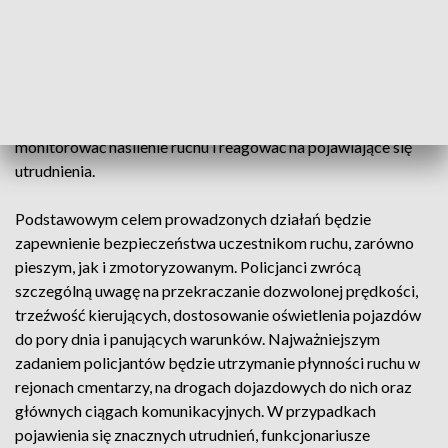
Jak co roku, policjanci przystąpią do działań "Znicz".
Wzmożone działania rozpoczęły się w piątek, 29
października i potrwają do wtorku 2 listopada. 1 listopada
oraz bezpośrednio przed i po święcie, na drogach oraz w
pobliżu cmentarzy spodziewamy się znacznego wzrostu
natężenia ruchu. Podkarpaccy policjanci na bieżąco będą
monitorować nasilenie ruchu i reagować na pojawiające się
utrudnienia.
Podstawowym celem prowadzonych działań będzie
zapewnienie bezpieczeństwa uczestnikom ruchu, zarówno
pieszym, jak i zmotoryzowanym. Policjanci zwrócą
szczególną uwagę na przekraczanie dozwolonej prędkości,
trzeźwość kierujących, dostosowanie oświetlenia pojazdów
do pory dnia i panujących warunków. Najważniejszym
zadaniem policjantów będzie utrzymanie płynności ruchu w
rejonach cmentarzy, na drogach dojazdowych do nich oraz
głównych ciągach komunikacyjnych. W przypadkach
pojawienia się znacznych utrudnień, funkcjonariusze