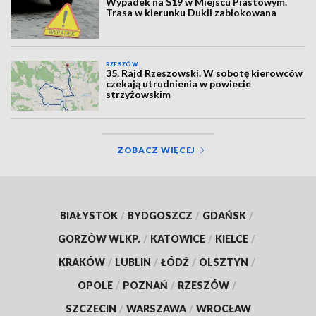
Wypadek na S19 w Miejscu Piastowym.
Trasa w kierunku Dukli zablokowana
RZESZÓW
35. Rajd Rzeszowski. W sobotę kierowców
czekają utrudnienia w powiecie
strzyżowskim
ZOBACZ WIĘCEJ
BIAŁYSTOK
/
BYDGOSZCZ
/
GDAŃSK
/
GORZÓW WLKP.
/
KATOWICE
/
KIELCE
/
KRAKÓW
/
LUBLIN
/
ŁÓDŹ
/
OLSZTYN
/
OPOLE
/
POZNAŃ
/
RZESZÓW
/
SZCZECIN
/
WARSZAWA
/
WROCŁAW