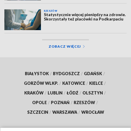
RZESZÓW
Statystycznie więcej pieniędzy na zdrowie.
Skorzystały też placówki na Podkarpaciu
ZOBACZ WIĘCEJ
BIAŁYSTOK
/
BYDGOSZCZ
/
GDAŃSK
/
GORZÓW WLKP.
/
KATOWICE
/
KIELCE
/
KRAKÓW
/
LUBLIN
/
ŁÓDŹ
/
OLSZTYN
/
OPOLE
/
POZNAŃ
/
RZESZÓW
/
SZCZECIN
/
WARSZAWA
/
WROCŁAW