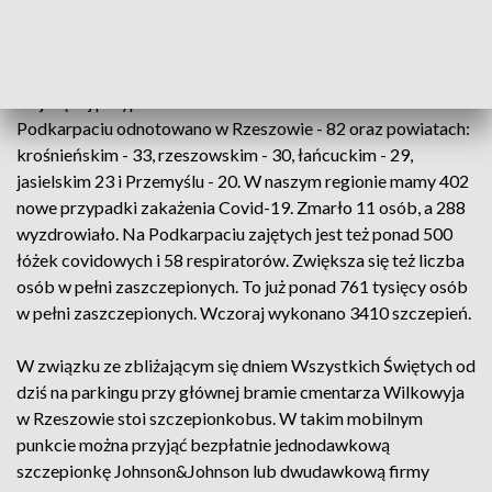
zbliżającym się dniem Wszystkich Świętych na
cmentarzu Wilkowyja w Rzeszowie stanął
szczepionkobus.
Najwięcej przypadków zakażenia koronawirusem na
Podkarpaciu odnotowano w Rzeszowie - 82 oraz powiatach:
krośnieńskim - 33, rzeszowskim - 30, łańcuckim - 29,
jasielskim 23 i Przemyślu - 20. W naszym regionie mamy 402
nowe przypadki zakażenia Covid-19. Zmarło 11 osób, a 288
wyzdrowiało. Na Podkarpaciu zajętych jest też ponad 500
łóżek covidowych i 58 respiratorów. Zwiększa się też liczba
osób w pełni zaszczepionych. To już ponad 761 tysięcy osób
w pełni zaszczepionych. Wczoraj wykonano 3410 szczepień.
W związku ze zbliżającym się dniem Wszystkich Świętych od
dziś na parkingu przy głównej bramie cmentarza Wilkowyja
w Rzeszowie stoi szczepionkobus. W takim mobilnym
punkcie można przyjąć bezpłatnie jednodawkową
szczepionkę Johnson&Johnson lub dwudawkową firmy