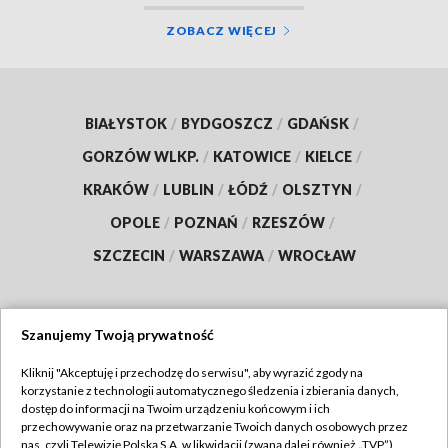
ZOBACZ WIĘCEJ
BIAŁYSTOK
/
BYDGOSZCZ
/
GDAŃSK
/
GORZÓW WLKP.
/
KATOWICE
/
KIELCE
/
KRAKÓW
/
LUBLIN
/
ŁÓDŹ
/
OLSZTYN
/
OPOLE
/
POZNAŃ
/
RZESZÓW
/
SZCZECIN
/
WARSZAWA
/
WROCŁAW
Szanujemy Twoją prywatność
Dołącz do nas:
Kliknij "Akceptuję i przechodzę do serwisu", aby wyrazić zgody na
korzystanie z technologii automatycznego śledzenia i zbierania danych,
TVP
dostęp do informacji na Twoim urządzeniu końcowym i ich
Abonament TVP
przechowywanie oraz na przetwarzanie Twoich danych osobowych przez
Regulamin TVP
nas, czyli Telewizję Polską S.A. w likwidacji (zwaną dalej również „TVP”),