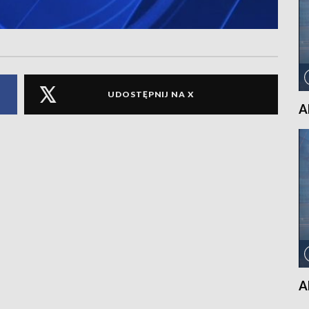
UDOSTĘPNIJ NA X
A
A