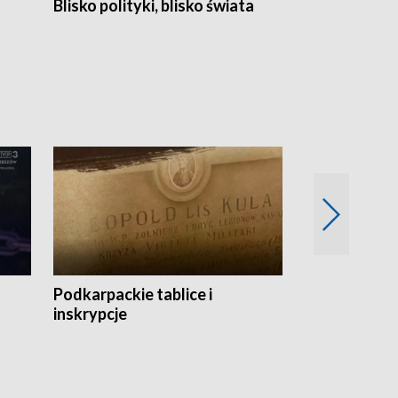
Blisko polityki, blisko świata
Popołudnie 
Podkarpackie tablice i
Szlakiem arc
inskrypcje
drewnianej