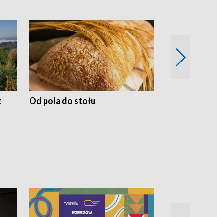
z
Od pola do stołu
50 lat ochro
przyrodnicz
Zachodnich