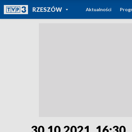
POWRÓT DO
RZESZÓW
Aktualności
Prog
TVP REGIONY
30.10.2021, 16:30