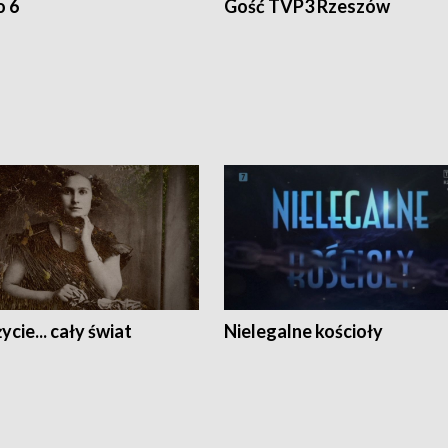
o 6
Gość TVP3 Rzeszów
ycie... cały świat
Nielegalne kościoły