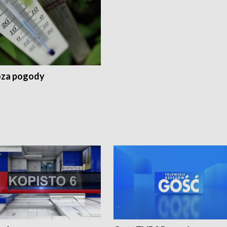
za pogody