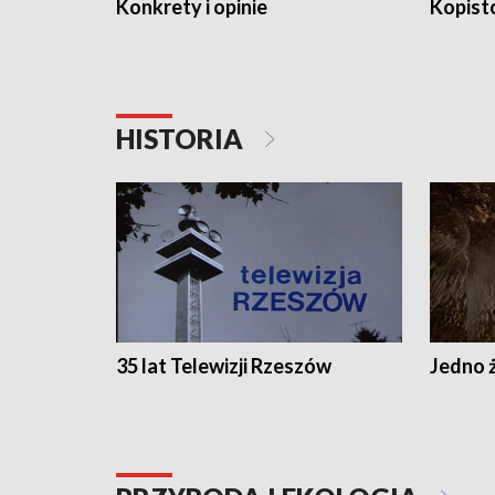
Konkrety i opinie
Kopist
HISTORIA
35 lat Telewizji Rzeszów
Jedno ż