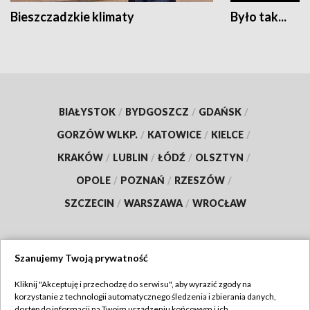
Bieszczadzkie klimaty
Było tak...
BIAŁYSTOK
/
BYDGOSZCZ
/
GDAŃSK
/
GORZÓW WLKP.
/
KATOWICE
/
KIELCE
/
KRAKÓW
/
LUBLIN
/
ŁÓDŹ
/
OLSZTYN
/
OPOLE
/
POZNAŃ
/
RZESZÓW
/
SZCZECIN
/
WARSZAWA
/
WROCŁAW
Szanujemy Twoją prywatność
Dołącz do nas:
Kliknij "Akceptuję i przechodzę do serwisu", aby wyrazić zgody na
korzystanie z technologii automatycznego śledzenia i zbierania danych,
TVP
dostęp do informacji na Twoim urządzeniu końcowym i ich