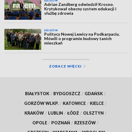
RZESZÓW
Adrian Zandberg odwiedził Krosno.
Krytykował obecny system edukacji i
służbę zdrowia
RZESZÓW
Politycy Nowej Lewicy na Podkarpaciu.
Mówili o programie budowy tanich
mieszkań
ZOBACZ WIĘCEJ
BIAŁYSTOK
/
BYDGOSZCZ
/
GDAŃSK
/
GORZÓW WLKP.
/
KATOWICE
/
KIELCE
/
KRAKÓW
/
LUBLIN
/
ŁÓDŹ
/
OLSZTYN
/
OPOLE
/
POZNAŃ
/
RZESZÓW
/