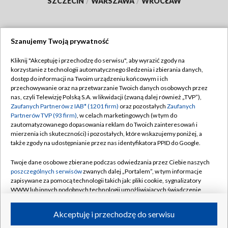
SZCZECIN
/
WARSZAWA
/
WROCŁAW
Szanujemy Twoją prywatność
Dołącz do nas:
Kliknij "Akceptuję i przechodzę do serwisu", aby wyrazić zgody na
korzystanie z technologii automatycznego śledzenia i zbierania danych,
TVP
dostęp do informacji na Twoim urządzeniu końcowym i ich
Abonament TVP
przechowywanie oraz na przetwarzanie Twoich danych osobowych przez
Regulamin TVP
nas, czyli Telewizję Polską S.A. w likwidacji (zwaną dalej również „TVP”),
Emisja w TVP
Polityka prywatności
Zaufanych Partnerów z IAB* (1201 firm)
oraz pozostałych
Zaufanych
Partnerów TVP (93 firm)
, w celach marketingowych (w tym do
Centrum informacji TVP
Moje zgody
zautomatyzowanego dopasowania reklam do Twoich zainteresowań i
mierzenia ich skuteczności) i pozostałych, które wskazujemy poniżej, a
Naziemna Telewizja Cyfrowa
Pomoc
także zgody na udostępnianie przez nas identyfikatora PPID do Google.
Sklep TVP
Biuro reklamy
Twoje dane osobowe zbierane podczas odwiedzania przez Ciebie naszych
Rada Programowa
Kontakt
poszczególnych serwisów
zwanych dalej „Portalem”, w tym informacje
zapisywane za pomocą technologii takich jak: pliki cookie, sygnalizatory
System NOS
WWW lub innych podobnych technologii umożliwiających świadczenie
dopasowanych i bezpiecznych usług, personalizację treści oraz reklam,
Informacje o nadawcy
Kanały
udostępnianie funkcji mediów społecznościowych oraz analizowanie
Akceptuję i przechodzę do serwisu
ruchu w Internecie.
Program dla prasy