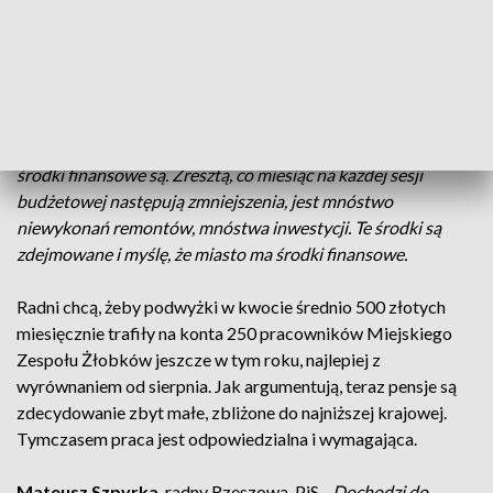
lipca otrzymali z Ratusza pismo, z którego wynika, że urząd
analizował budżet pod kątem podwyżek. Zarówno dla
pracowników samorządu, jak i podległych mu jednostek.
Analiza już się zakończyła.
Jerzy Jęczmienionka
, radny Rzeszowa, PiS
- Wiemy, że
środki finansowe są. Zresztą, co miesiąc na każdej sesji
budżetowej następują zmniejszenia, jest mnóstwo
niewykonań remontów, mnóstwa inwestycji. Te środki są
zdejmowane i myślę, że miasto ma środki finansowe.
Radni chcą, żeby podwyżki w kwocie średnio 500 złotych
miesięcznie trafiły na konta 250 pracowników Miejskiego
Zespołu Żłobków jeszcze w tym roku, najlepiej z
wyrównaniem od sierpnia. Jak argumentują, teraz pensje są
zdecydowanie zbyt małe, zbliżone do najniższej krajowej.
Tymczasem praca jest odpowiedzialna i wymagająca.
Mateusz Szpyrka
, radny Rzeszowa, PiS -
Dochodzi do