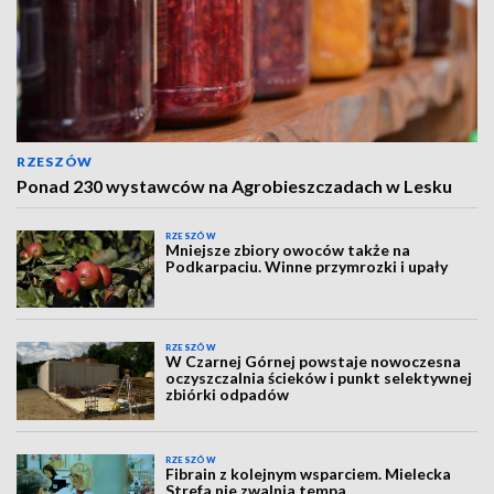
RZESZÓW
Ponad 230 wystawców na Agrobieszczadach w Lesku
RZESZÓW
Mniejsze zbiory owoców także na
Podkarpaciu. Winne przymrozki i upały
RZESZÓW
W Czarnej Górnej powstaje nowoczesna
oczyszczalnia ścieków i punkt selektywnej
zbiórki odpadów
RZESZÓW
Fibrain z kolejnym wsparciem. Mielecka
Strefa nie zwalnia tempa