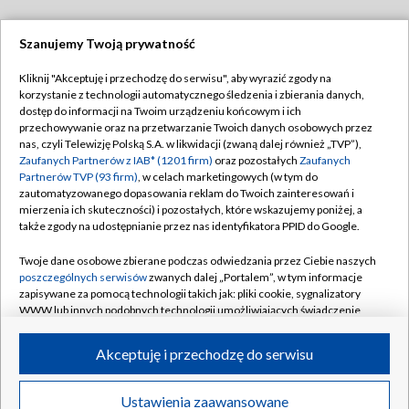
Szanujemy Twoją prywatność
Dołącz do nas:
Kliknij "Akceptuję i przechodzę do serwisu", aby wyrazić zgody na
korzystanie z technologii automatycznego śledzenia i zbierania danych,
TVP
dostęp do informacji na Twoim urządzeniu końcowym i ich
Abonament TVP
przechowywanie oraz na przetwarzanie Twoich danych osobowych przez
Regulamin TVP
nas, czyli Telewizję Polską S.A. w likwidacji (zwaną dalej również „TVP”),
Emisja w TVP
Polityka prywatności
Zaufanych Partnerów z IAB* (1201 firm)
oraz pozostałych
Zaufanych
Partnerów TVP (93 firm)
, w celach marketingowych (w tym do
Centrum informacji TVP
Moje zgody
zautomatyzowanego dopasowania reklam do Twoich zainteresowań i
mierzenia ich skuteczności) i pozostałych, które wskazujemy poniżej, a
Naziemna Telewizja Cyfrowa
Pomoc
także zgody na udostępnianie przez nas identyfikatora PPID do Google.
Sklep TVP
Biuro reklamy
Twoje dane osobowe zbierane podczas odwiedzania przez Ciebie naszych
Rada Programowa
Kontakt
poszczególnych serwisów
zwanych dalej „Portalem”, w tym informacje
zapisywane za pomocą technologii takich jak: pliki cookie, sygnalizatory
System NOS
WWW lub innych podobnych technologii umożliwiających świadczenie
dopasowanych i bezpiecznych usług, personalizację treści oraz reklam,
Informacje o nadawcy
Kanały
udostępnianie funkcji mediów społecznościowych oraz analizowanie
Akceptuję i przechodzę do serwisu
ruchu w Internecie.
Program dla prasy
©2026 Telewizja Polska S.A. w likwidacji
Biuro Reklamy
Twoje dane osobowe zbierane podczas odwiedzania przez Ciebie
Ustawienia zaawansowane