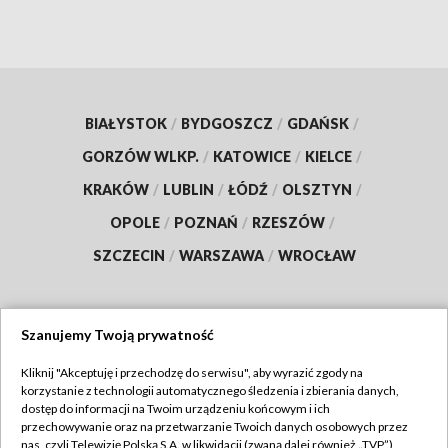
BIAŁYSTOK
/
BYDGOSZCZ
/
GDAŃSK
/
GORZÓW WLKP.
/
KATOWICE
/
KIELCE
/
KRAKÓW
/
LUBLIN
/
ŁÓDŹ
/
OLSZTYN
/
OPOLE
/
POZNAŃ
/
RZESZÓW
/
SZCZECIN
/
WARSZAWA
/
WROCŁAW
Szanujemy Twoją prywatność
Dołącz do nas:
Kliknij "Akceptuję i przechodzę do serwisu", aby wyrazić zgody na
korzystanie z technologii automatycznego śledzenia i zbierania danych,
TVP
dostęp do informacji na Twoim urządzeniu końcowym i ich
Abonament TVP
przechowywanie oraz na przetwarzanie Twoich danych osobowych przez
Regulamin TVP
nas, czyli Telewizję Polską S.A. w likwidacji (zwaną dalej również „TVP”),