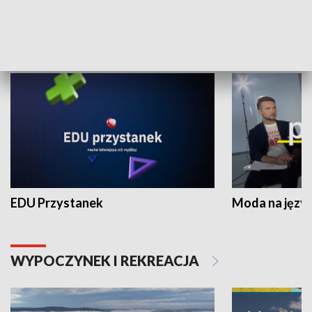
NAUKA I EDUKACJA
EDU Przystanek
Moda na język
WYPOCZYNEK I REKREACJA