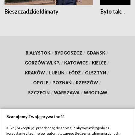
Bieszczadzkie klimaty
Było tak...
BIAŁYSTOK
/
BYDGOSZCZ
/
GDAŃSK
/
GORZÓW WLKP.
/
KATOWICE
/
KIELCE
/
KRAKÓW
/
LUBLIN
/
ŁÓDŹ
/
OLSZTYN
/
OPOLE
/
POZNAŃ
/
RZESZÓW
/
SZCZECIN
/
WARSZAWA
/
WROCŁAW
Szanujemy Twoją prywatność
Dołącz do nas:
Kliknij "Akceptuję i przechodzę do serwisu", aby wyrazić zgody na
korzystanie z technologii automatycznego śledzenia i zbierania danych,
TVP