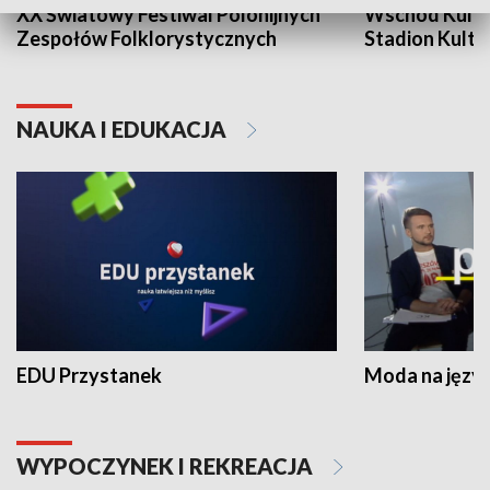
XX Światowy Festiwal Polonijnych
Wschód Kultur
Zespołów Folklorystycznych
Stadion Kultu
NAUKA I EDUKACJA
EDU Przystanek
Moda na język
WYPOCZYNEK I REKREACJA