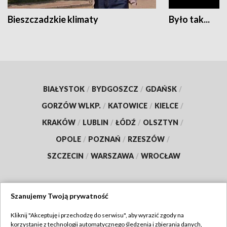
Bieszczadzkie klimaty
Było tak...
BIAŁYSTOK
/
BYDGOSZCZ
/
GDAŃSK
/
GORZÓW WLKP.
/
KATOWICE
/
KIELCE
/
KRAKÓW
/
LUBLIN
/
ŁÓDŹ
/
OLSZTYN
/
OPOLE
/
POZNAŃ
/
RZESZÓW
/
SZCZECIN
/
WARSZAWA
/
WROCŁAW
Szanujemy Twoją prywatność
Dołącz do nas:
Kliknij "Akceptuję i przechodzę do serwisu", aby wyrazić zgody na
korzystanie z technologii automatycznego śledzenia i zbierania danych,
TVP