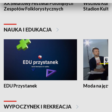
XX Światowy Festiwal Polonijnych
Wschód Kultur
Zespołów Folklorystycznych
Stadion Kultu
NAUKA I EDUKACJA
EDU Przystanek
Moda na język
WYPOCZYNEK I REKREACJA