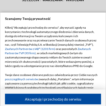
Szanujemy Twoją prywatność
Dołącz do nas:
Kliknij "Akceptuję i przechodzę do serwisu", aby wyrazić zgody na
korzystanie z technologii automatycznego śledzenia i zbierania danych,
TVP
dostęp do informacji na Twoim urządzeniu końcowym i ich
Abonament TVP
przechowywanie oraz na przetwarzanie Twoich danych osobowych przez
Regulamin TVP
nas, czyli Telewizję Polską S.A. w likwidacji (zwaną dalej również „TVP”),
Emisja w TVP
Polityka prywatności
Zaufanych Partnerów z IAB* (1201 firm)
oraz pozostałych
Zaufanych
Partnerów TVP (93 firm)
, w celach marketingowych (w tym do
Centrum informacji TVP
Moje zgody
zautomatyzowanego dopasowania reklam do Twoich zainteresowań i
mierzenia ich skuteczności) i pozostałych, które wskazujemy poniżej, a
Naziemna Telewizja Cyfrowa
Pomoc
także zgody na udostępnianie przez nas identyfikatora PPID do Google.
Sklep TVP
Biuro reklamy
Twoje dane osobowe zbierane podczas odwiedzania przez Ciebie naszych
Rada Programowa
Kontakt
poszczególnych serwisów
zwanych dalej „Portalem”, w tym informacje
zapisywane za pomocą technologii takich jak: pliki cookie, sygnalizatory
System NOS
WWW lub innych podobnych technologii umożliwiających świadczenie
dopasowanych i bezpiecznych usług, personalizację treści oraz reklam,
Informacje o nadawcy
Kanały
udostępnianie funkcji mediów społecznościowych oraz analizowanie
Akceptuję i przechodzę do serwisu
ruchu w Internecie.
Program dla prasy