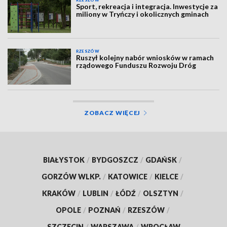
Sport, rekreacja i integracja. Inwestycje za
miliony w Tryńczy i okolicznych gminach
RZESZÓW
Ruszył kolejny nabór wniosków w ramach
rządowego Funduszu Rozwoju Dróg
ZOBACZ WIĘCEJ
BIAŁYSTOK
/
BYDGOSZCZ
/
GDAŃSK
/
GORZÓW WLKP.
/
KATOWICE
/
KIELCE
/
KRAKÓW
/
LUBLIN
/
ŁÓDŹ
/
OLSZTYN
/
OPOLE
/
POZNAŃ
/
RZESZÓW
/
SZCZECIN
/
WARSZAWA
/
WROCŁAW