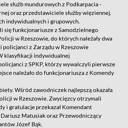
ciele służb mundurowych z Podkarpacia -
rnej oraz przedstawiciele służby więziennej.
ach indywidualnych i grupowych.
ali się funkcjonariusze z Samodzielnego
licji w Rzeszowie, do których należały dwa
li policjanci z Zarządu w Rzeszowie
W klasyfikacji indywidualnej
policjanci z SPKP, którzy wywalczyli pierwsze
iejsce należało do funkcjonariusza z Komendy
biety. Wśród zawodniczek najlepszą okazała
Policji w Rzeszowie. Zwycięzcy otrzymali
y i gratulacje przekazał Komendant
. Dariusz Matusiak oraz Przewodniczący
ntów Józef Bąk.