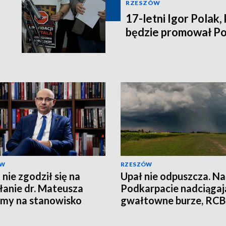
RZESZÓW
17-letni Igor Polak,
będzie promował P
ÓW
RZESZÓW
 nie zgodził się na
Upał nie odpuszcza. N
anie dr. Mateusza
Podkarpacie nadciągaj
my na stanowisko
gwałtowne burze, RCB
sa IPN
wysyła alerty