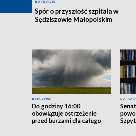
RZESZÓW
Spór o przyszłość szpitala w
Sędziszowie Małopolskim
RZESZÓW
RZESZ
Do godziny 16:00
Senat
obowiązuje ostrzeżenie
powoł
przed burzami dla całego
Szpyt
województwa
preze
podkarpackiego