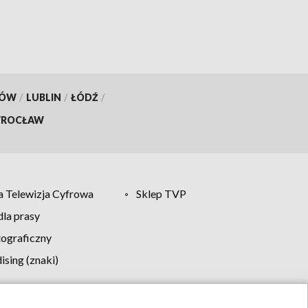
KÓW
/
LUBLIN
/
ŁÓDŹ
/
ROCŁAW
 Telewizja Cyfrowa
Sklep TVP
la prasy
tograficzny
sing (znaki)