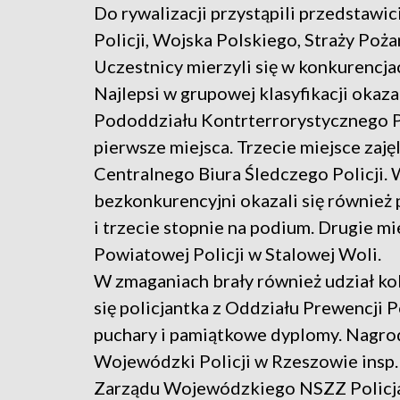
Do rywalizacji przystąpili przedstawi
Policji, Wojska Polskiego, Straży Poża
Uczestnicy mierzyli się w konkurencj
Najlepsi w grupowej klasyfikacji okaz
Pododdziału Kontrterrorystycznego Po
pierwsze miejsca. Trzecie miejsce zaję
Centralnego Biura Śledczego Policji. 
bezkonkurencyjni okazali się również 
i trzecie stopnie na podium. Drugie m
Powiatowej Policji w Stalowej Woli.
W zmaganiach brały również udział ko
się policjantka z Oddziału Prewencji 
puchary i pamiątkowe dyplomy. Nagrod
Wojewódzki Policji w Rzeszowie insp
Zarządu Wojewódzkiego NSZZ Policja