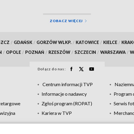
ZOBACZ WIĘCEJ
SZCZ
/
GDAŃSK
/
GORZÓW WLKP.
/
KATOWICE
/
KIELCE
/
KRA
N
/
OPOLE
/
POZNAŃ
/
RZESZÓW
/
SZCZECIN
/
WARSZAWA
/
W
Dołącz do nas:
Centrum informacji TVP
Naziemna
Informacje o nadawcy
Program d
zetargowe
Zgłoś program (ROPAT)
Serwis fo
wizyjna
Kariera w TVP
Merchandi