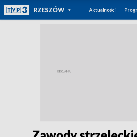
POWRÓT DO
RZESZÓW
Aktualności
Prog
TVP REGIONY
Zawody strzeleck