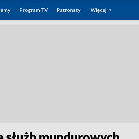
ramy
Program TV
Patronaty
Więcej
ie służb mundurowych