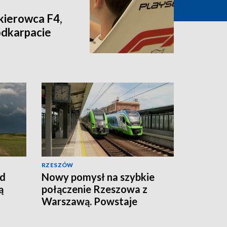
 kierowca F4,
odkarpacie
RZESZÓW
ad
Nowy pomysł na szybkie
ą
połączenie Rzeszowa z
Warszawą. Powstaje
Korytarz Centralny