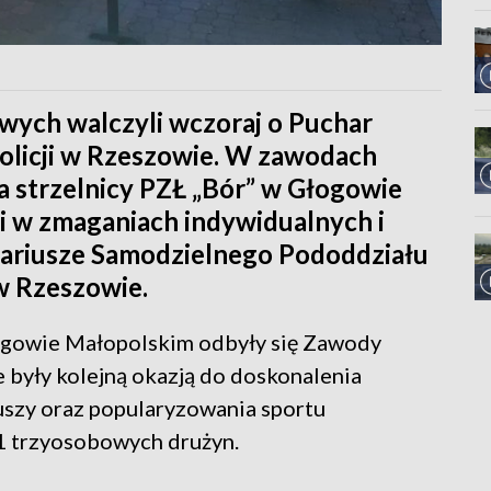
wych walczyli wczoraj o Puchar
licji w Rzeszowie. W zawodach
na strzelnicy PZŁ „Bór” w Głogowie
 w zmaganiach indywidualnych i
nariusze Samodzielnego Pododdziału
w Rzeszowie.
łogowie Małopolskim odbyły się Zawody
 były kolejną okazją do doskonalenia
iuszy oraz popularyzowania sportu
21 trzyosobowych drużyn.