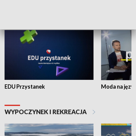
NAUKA I EDUKACJA
EDU Przystanek
Moda na język
WYPOCZYNEK I REKREACJA