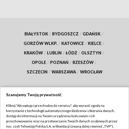
BIAŁYSTOK
/
BYDGOSZCZ
/
GDAŃSK
/
GORZÓW WLKP.
/
KATOWICE
/
KIELCE
/
KRAKÓW
/
LUBLIN
/
ŁÓDŹ
/
OLSZTYN
/
OPOLE
/
POZNAŃ
/
RZESZÓW
/
SZCZECIN
/
WARSZAWA
/
WROCŁAW
Szanujemy Twoją prywatność
Dołącz do nas:
Kliknij "Akceptuję i przechodzę do serwisu", aby wyrazić zgody na
korzystanie z technologii automatycznego śledzenia i zbierania danych,
TVP
dostęp do informacji na Twoim urządzeniu końcowym i ich
Abonament TVP
przechowywanie oraz na przetwarzanie Twoich danych osobowych przez
Regulamin TVP
nas, czyli Telewizję Polską S.A. w likwidacji (zwaną dalej również „TVP”),