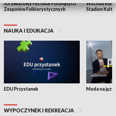
XX Światowy Festiwal Polonijnych
Wschód Kultur
Zespołów Folklorystycznych
Stadion Kultu
NAUKA I EDUKACJA
EDU Przystanek
Moda na język
WYPOCZYNEK I REKREACJA