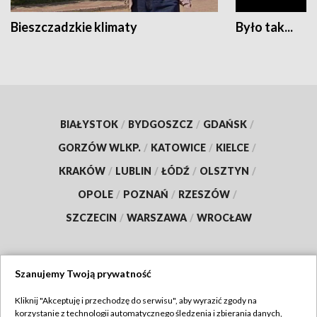
Bieszczadzkie klimaty
Było tak...
BIAŁYSTOK
/
BYDGOSZCZ
/
GDAŃSK
/
GORZÓW WLKP.
/
KATOWICE
/
KIELCE
/
KRAKÓW
/
LUBLIN
/
ŁÓDŹ
/
OLSZTYN
/
OPOLE
/
POZNAŃ
/
RZESZÓW
/
SZCZECIN
/
WARSZAWA
/
WROCŁAW
Szanujemy Twoją prywatność
Dołącz do nas:
Kliknij "Akceptuję i przechodzę do serwisu", aby wyrazić zgody na
korzystanie z technologii automatycznego śledzenia i zbierania danych,
TVP