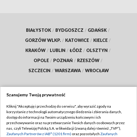
BIAŁYSTOK
/
BYDGOSZCZ
/
GDAŃSK
/
GORZÓW WLKP.
/
KATOWICE
/
KIELCE
/
KRAKÓW
/
LUBLIN
/
ŁÓDŹ
/
OLSZTYN
/
OPOLE
/
POZNAŃ
/
RZESZÓW
/
SZCZECIN
/
WARSZAWA
/
WROCŁAW
Szanujemy Twoją prywatność
Dołącz do nas:
Kliknij "Akceptuję i przechodzę do serwisu", aby wyrazić zgody na
korzystanie z technologii automatycznego śledzenia i zbierania danych,
TVP
dostęp do informacji na Twoim urządzeniu końcowym i ich
Abonament TVP
przechowywanie oraz na przetwarzanie Twoich danych osobowych przez
Regulamin TVP
nas, czyli Telewizję Polską S.A. w likwidacji (zwaną dalej również „TVP”),
Emisja w TVP
Polityka prywatności
Zaufanych Partnerów z IAB* (1201 firm)
oraz pozostałych
Zaufanych