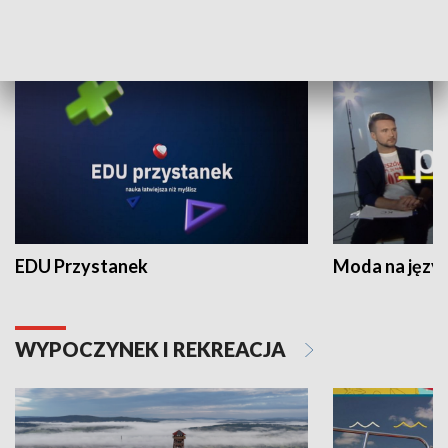
NAUKA I EDUKACJA
EDU Przystanek
Moda na język
WYPOCZYNEK I REKREACJA