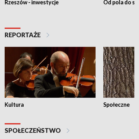
Rzeszów - inwestycje
Od pola do st
REPORTAŻE
Kultura
Społeczne
SPOŁECZEŃSTWO