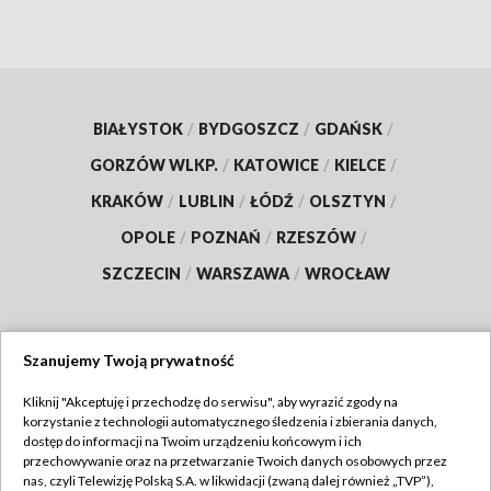
BIAŁYSTOK
/
BYDGOSZCZ
/
GDAŃSK
/
GORZÓW WLKP.
/
KATOWICE
/
KIELCE
/
KRAKÓW
/
LUBLIN
/
ŁÓDŹ
/
OLSZTYN
/
OPOLE
/
POZNAŃ
/
RZESZÓW
/
SZCZECIN
/
WARSZAWA
/
WROCŁAW
Szanujemy Twoją prywatność
Dołącz do nas:
Kliknij "Akceptuję i przechodzę do serwisu", aby wyrazić zgody na
korzystanie z technologii automatycznego śledzenia i zbierania danych,
TVP
dostęp do informacji na Twoim urządzeniu końcowym i ich
Abonament TVP
przechowywanie oraz na przetwarzanie Twoich danych osobowych przez
Regulamin TVP
nas, czyli Telewizję Polską S.A. w likwidacji (zwaną dalej również „TVP”),