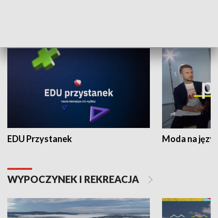
NAUKA I EDUKACJA
EDU Przystanek
Moda na język
WYPOCZYNEK I REKREACJA