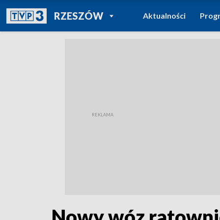
POWRÓT DO
RZESZÓW
Aktualności
Prog
TVP REGIONY
Nowy wóz ratownicz