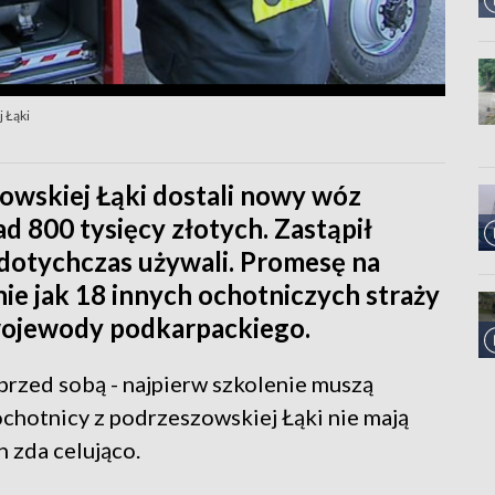
 Łąki
zowskiej Łąki dostali nowy wóz
d 800 tysięcy złotych. Zastąpił
e dotychczas używali. Promesę na
e jak 18 innych ochotniczych straży
 wojewody podkarpackiego.
przed sobą - najpierw szkolenie muszą
chotnicy z podrzeszowskiej Łąki nie mają
n zda celująco.