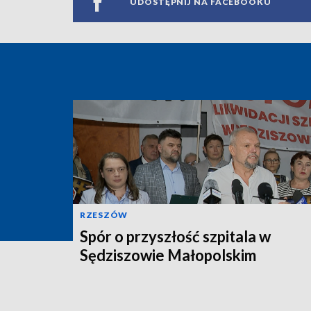
UDOSTĘPNIJ NA FACEBOOKU
RZESZÓW
Spór o przyszłość szpitala w
Sędziszowie Małopolskim