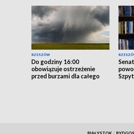
RZESZÓW
RZESZ
Do godziny 16:00
Senat
obowiązuje ostrzeżenie
powoł
przed burzami dla całego
Szpyt
województwa
preze
podkarpackiego
BIAŁYSTOK
/
BYDGO