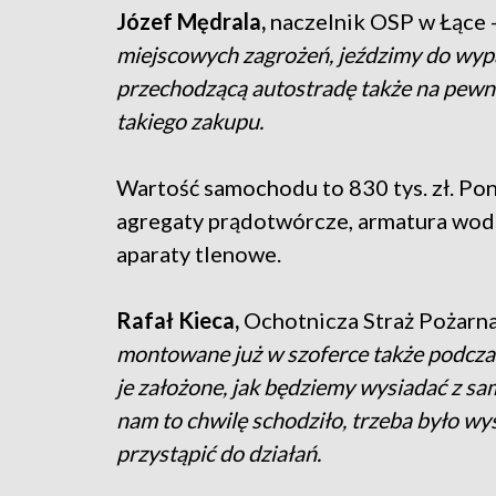
Józef Mędrala,
naczelnik OSP w Łące 
miejscowych zagrożeń, jeździmy do wyp
przechodzącą autostradę także na pewno
takiego zakupu.
Wartość samochodu to 830 tys. zł. Pon
agregaty prądotwórcze, armatura wodn
aparaty tlenowe.
Rafał Kieca,
Ochotnicza Straż Pożarn
montowane już w szoferce także podczas
je założone, jak będziemy wysiadać z sa
nam to chwilę schodziło, trzeba było wy
przystąpić do działań.