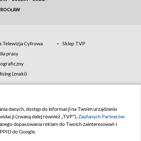
ROCŁAW
 Telewizja Cyfrowa
Sklep TVP
la prasy
tograficzny
sing (znaki)
klamy
Kontakt
rania danych, dostęp do informacji na Twoim urządzeniu
idacji (zwaną dalej również „TVP”),
Zaufanych Partnerów
anego dopasowania reklam do Twoich zainteresowań i
a PPID do Google.