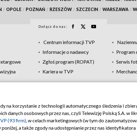
N
/
OPOLE
/
POZNAŃ
/
RZESZÓW
/
SZCZECIN
/
WARSZAWA
/
W
Dołącz do nas:
Centrum informacji TVP
Naziemna
Informacje o nadawcy
Program d
zetargowe
Zgłoś program (ROPAT)
Serwis fo
wizyjna
Kariera w TVP
Merchandi
Polityka prywatności
Moje zgody
Pomoc
Biuro re
ody na korzystanie z technologii automatycznego śledzenia i zbie
 danych osobowych przez nas, czyli Telewizję Polską S.A. w likw
VP (93 firm)
, w celach marketingowych (w tym do zautomatyzow
 poniżej, a także zgody na udostępnianie przez nas identyfikator