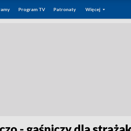
ramy
Program TV
Patronaty
Więcej
o - gaśniczy dla straża