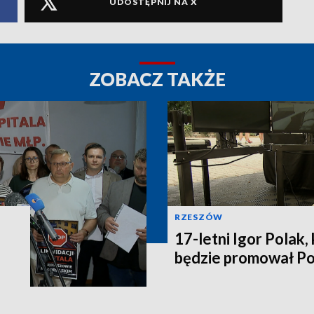
UDOSTĘPNIJ NA X
ZOBACZ TAKŻE
RZESZÓW
17-letni Igor Polak,
będzie promował P