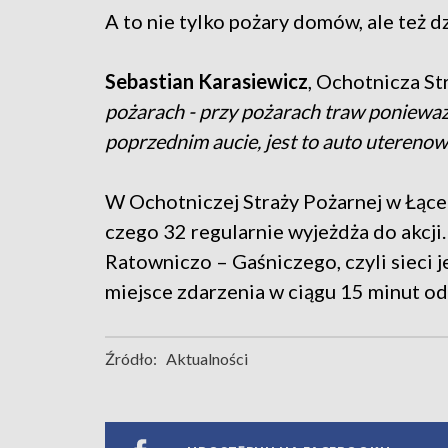
A to nie tylko pożary domów, ale też d
Sebastian Karasiewicz
, Ochotnicza St
pożarach - przy pożarach traw ponieważ 
poprzednim aucie, jest to auto uterenow
W Ochotniczej Straży Pożarnej w Łące
czego 32 regularnie wyjeżdża do akcji
Ratowniczo – Gaśniczego, czyli sieci j
miejsce zdarzenia w ciągu 15 minut od
Źródło:
Aktualności