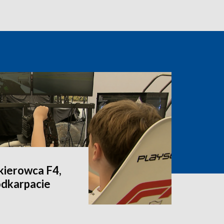
 kierowca F4,
odkarpacie