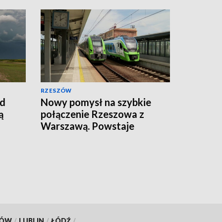
RZESZÓW
ad
Nowy pomysł na szybkie
ą
połączenie Rzeszowa z
Warszawą. Powstaje
Korytarz Centralny
KÓW
/
LUBLIN
/
ŁÓDŹ
/