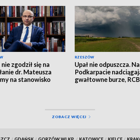
ÓW
RZESZÓW
 nie zgodził się na
Upał nie odpuszcza. N
anie dr. Mateusza
Podkarpacie nadciągaj
my na stanowisko
gwałtowne burze, RCB
sa IPN
wysyła alerty
ZOBACZ WIĘCEJ
SZCZ
/
GDAŃSK
/
GORZÓW WLKP.
/
KATOWICE
/
KIELCE
/
KRA