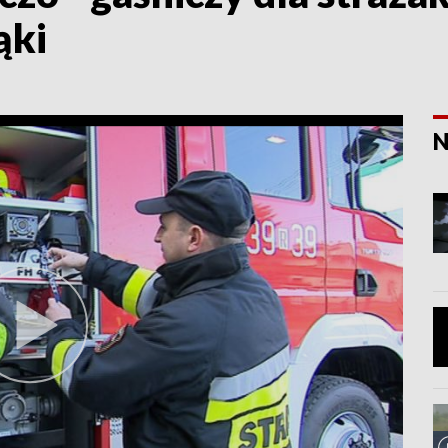
ąki
N