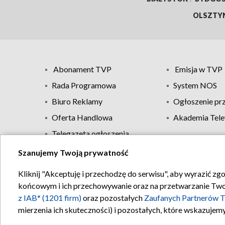
OLSZTY
Abonament TVP
Emisja w TVP
Rada Programowa
System NOS
Biuro Reklamy
Ogłoszenie pr
Oferta Handlowa
Akademia Tele
Telegazeta ogłoszenia
Szanujemy Twoją prywatność
Regulamin TVP
Kliknij "Akceptuję i przechodzę do serwisu", aby wyrazić zg
końcowym i ich przechowywanie oraz na przetwarzanie Twoich
z IAB* (1201 firm)
oraz pozostałych
Zaufanych Partnerów T
mierzenia ich skuteczności) i pozostałych, które wskazujemy