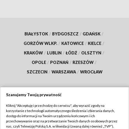
BIAŁYSTOK
/
BYDGOSZCZ
/
GDAŃSK
/
GORZÓW WLKP.
/
KATOWICE
/
KIELCE
/
KRAKÓW
/
LUBLIN
/
ŁÓDŹ
/
OLSZTYN
/
OPOLE
/
POZNAŃ
/
RZESZÓW
/
SZCZECIN
/
WARSZAWA
/
WROCŁAW
Szanujemy Twoją prywatność
Dołącz do nas:
Kliknij "Akceptuję i przechodzę do serwisu", aby wyrazić zgody na
korzystanie z technologii automatycznego śledzenia i zbierania danych,
TVP
dostęp do informacji na Twoim urządzeniu końcowym i ich
Abonament TVP
przechowywanie oraz na przetwarzanie Twoich danych osobowych przez
Regulamin TVP
nas, czyli Telewizję Polską S.A. w likwidacji (zwaną dalej również „TVP”),