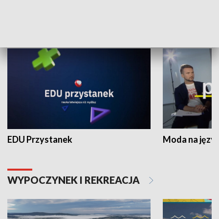
NAUKA I EDUKACJA
EDU Przystanek
Moda na język
WYPOCZYNEK I REKREACJA