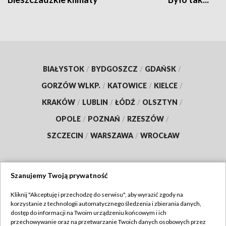
BIAŁYSTOK
/
BYDGOSZCZ
/
GDAŃSK
/
GORZÓW WLKP.
/
KATOWICE
/
KIELCE
/
KRAKÓW
/
LUBLIN
/
ŁÓDŹ
/
OLSZTYN
/
OPOLE
/
POZNAŃ
/
RZESZÓW
/
SZCZECIN
/
WARSZAWA
/
WROCŁAW
Szanujemy Twoją prywatność
Dołącz do nas:
Kliknij "Akceptuję i przechodzę do serwisu", aby wyrazić zgody na
korzystanie z technologii automatycznego śledzenia i zbierania danych,
TVP
dostęp do informacji na Twoim urządzeniu końcowym i ich
Abonament TVP
przechowywanie oraz na przetwarzanie Twoich danych osobowych przez
Regulamin TVP