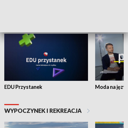
NAUKA I EDUKACJA
EDU Przystanek
Moda na język
WYPOCZYNEK I REKREACJA