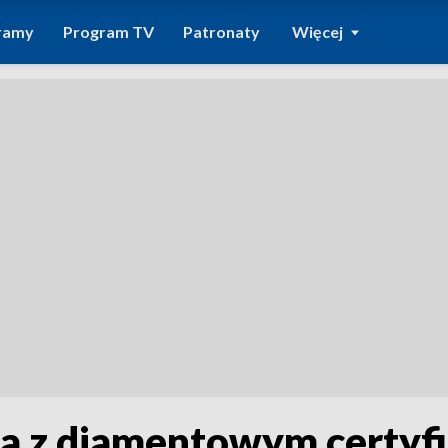
ramy
Program TV
Patronaty
Więcej
a z diamentowym certy