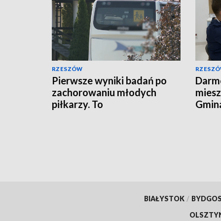
RZESZÓW
RZESZ
Pierwsze wyniki badań po
Darmo
zachorowaniu młodych
miesz
piłkarzy. To
Gmina
prawdopodobnie nie
profi
zatrucie
BIAŁYSTOK
/
BYDGO
OLSZTY