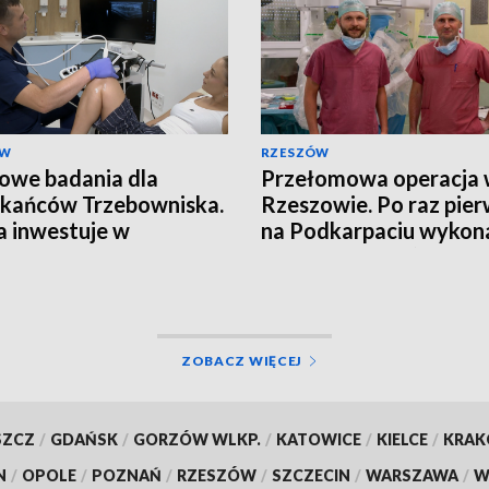
ÓW
RZESZÓW
we badania dla
Przełomowa operacja
kańców Trzebowniska.
Rzeszowie. Po raz pie
 inwestuje w
na Podkarpaciu wykon
laktykę
zabieg Whipple’a z uży
robota da Vinci
ZOBACZ WIĘCEJ
SZCZ
/
GDAŃSK
/
GORZÓW WLKP.
/
KATOWICE
/
KIELCE
/
KRA
N
/
OPOLE
/
POZNAŃ
/
RZESZÓW
/
SZCZECIN
/
WARSZAWA
/
W