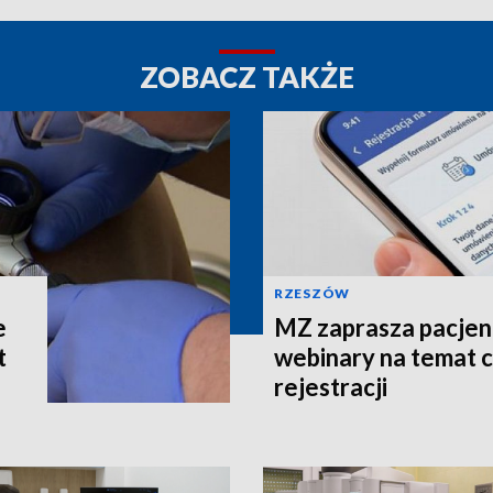
ZOBACZ TAKŻE
RZESZÓW
e
MZ zaprasza pacjen
t
webinary na temat c
rejestracji