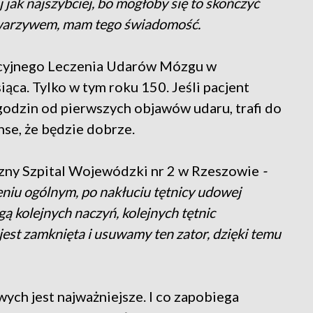
j jak najszybciej, bo mogłoby się to skończyć
 warzywem, mam tego świadomość.
cyjnego Leczenia Udarów Mózgu w
ąca. Tylko w tym roku 150. Jeśli pacjent
godzin od pierwszych objawów udaru, trafi do
se, że będzie dobrze.
iczny Szpital Wojewódzki nr 2 w Rzeszowie
-
leniu ogólnym, po nakłuciu tętnicy udowej
ą kolejnych naczyń, kolejnych tętnic
est zamknięta i usuwamy ten zator, dzięki temu
ych jest najważniejsze. I co zapobiega