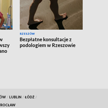
RZESZÓW
 w
Bezpłatne konsultacje z
rwszy
podologiem w Rzeszowie
ano
ciem
KÓW
/
LUBLIN
/
ŁÓDŹ
/
ROCŁAW