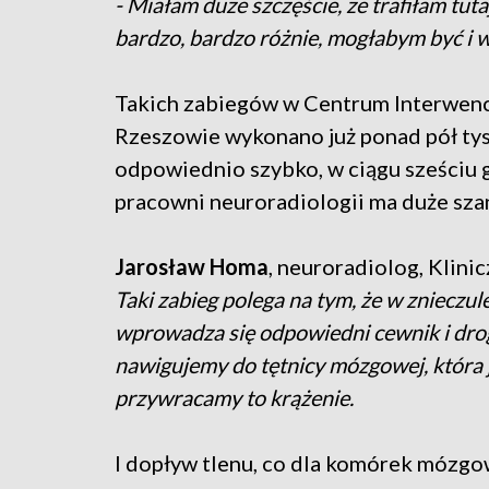
- Miałam duże szczęście, że trafiłam tuta
bardzo, bardzo różnie, mogłabym być i
Takich zabiegów w Centrum Interwen
Rzeszowie wykonano już ponad pół tysi
odpowiednio szybko, w ciągu sześciu 
pracowni neuroradiologii ma duże szan
Jarosław Homa
, neuroradiolog, Klin
Taki zabieg polega na tym, że w znieczu
wprowadza się odpowiedni cewnik i drog
nawigujemy do tętnicy mózgowej, która j
przywracamy to krążenie.
I dopływ tlenu, co dla komórek mózgow