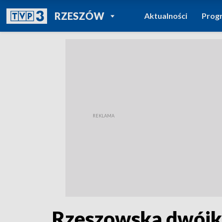
POWRÓT DO
RZESZÓW
Aktualności
Prog
TVP REGIONY
Rzeszowska dwójk