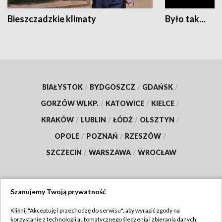
Bieszczadzkie klimaty
Było tak...
BIAŁYSTOK
/
BYDGOSZCZ
/
GDAŃSK
/
GORZÓW WLKP.
/
KATOWICE
/
KIELCE
/
KRAKÓW
/
LUBLIN
/
ŁÓDŹ
/
OLSZTYN
/
OPOLE
/
POZNAŃ
/
RZESZÓW
/
SZCZECIN
/
WARSZAWA
/
WROCŁAW
Szanujemy Twoją prywatność
Dołącz do nas:
Kliknij "Akceptuję i przechodzę do serwisu", aby wyrazić zgody na
korzystanie z technologii automatycznego śledzenia i zbierania danych,
TVP