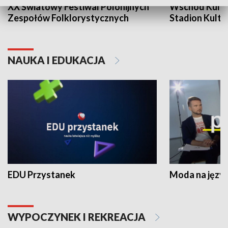
XX Światowy Festiwal Polonijnych
Wschód Kultur
Zespołów Folklorystycznych
Stadion Kultu
NAUKA I EDUKACJA
EDU Przystanek
Moda na język
WYPOCZYNEK I REKREACJA