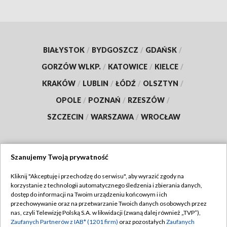
BIAŁYSTOK
/
BYDGOSZCZ
/
GDAŃSK
/
GORZÓW WLKP.
/
KATOWICE
/
KIELCE
/
KRAKÓW
/
LUBLIN
/
ŁÓDŹ
/
OLSZTYN
/
OPOLE
/
POZNAŃ
/
RZESZÓW
/
SZCZECIN
/
WARSZAWA
/
WROCŁAW
Szanujemy Twoją prywatność
Dołącz do nas:
Kliknij "Akceptuję i przechodzę do serwisu", aby wyrazić zgody na
korzystanie z technologii automatycznego śledzenia i zbierania danych,
TVP
dostęp do informacji na Twoim urządzeniu końcowym i ich
Abonament TVP
przechowywanie oraz na przetwarzanie Twoich danych osobowych przez
Regulamin TVP
nas, czyli Telewizję Polską S.A. w likwidacji (zwaną dalej również „TVP”),
Emisja w TVP
Polityka prywatności
Zaufanych Partnerów z IAB* (1201 firm)
oraz pozostałych
Zaufanych