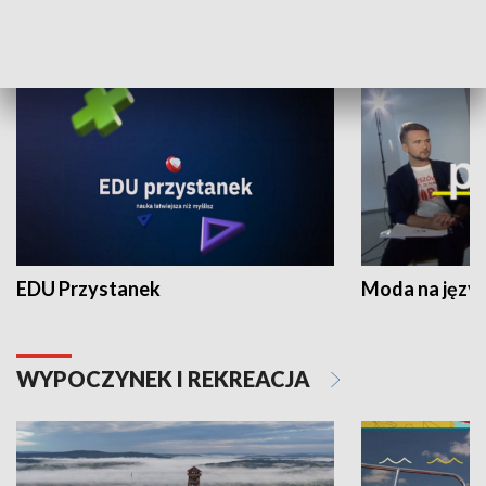
NAUKA I EDUKACJA
EDU Przystanek
Moda na język
WYPOCZYNEK I REKREACJA