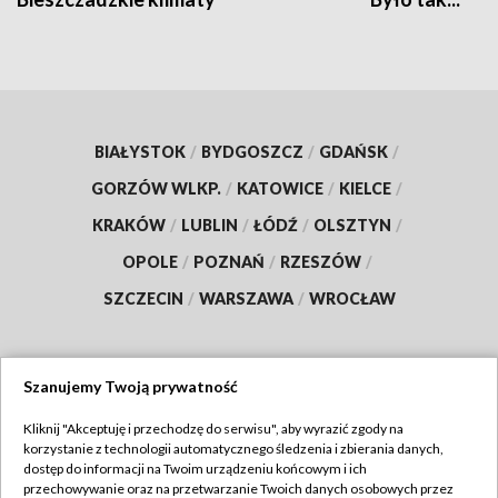
BIAŁYSTOK
/
BYDGOSZCZ
/
GDAŃSK
/
GORZÓW WLKP.
/
KATOWICE
/
KIELCE
/
KRAKÓW
/
LUBLIN
/
ŁÓDŹ
/
OLSZTYN
/
OPOLE
/
POZNAŃ
/
RZESZÓW
/
SZCZECIN
/
WARSZAWA
/
WROCŁAW
Szanujemy Twoją prywatność
Dołącz do nas:
Kliknij "Akceptuję i przechodzę do serwisu", aby wyrazić zgody na
korzystanie z technologii automatycznego śledzenia i zbierania danych,
TVP
dostęp do informacji na Twoim urządzeniu końcowym i ich
Abonament TVP
przechowywanie oraz na przetwarzanie Twoich danych osobowych przez
Regulamin TVP