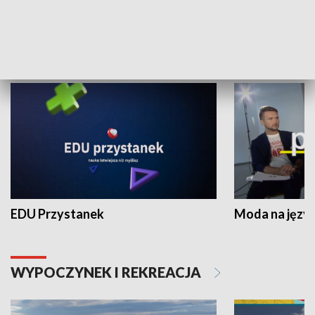
NAUKA I EDUKACJA
EDU Przystanek
Moda na język
WYPOCZYNEK I REKREACJA