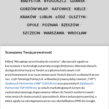
BIAŁYSTOK
/
BYDGOSZCZ
/
GDAŃSK
/
GORZÓW WLKP.
/
KATOWICE
/
KIELCE
/
KRAKÓW
/
LUBLIN
/
ŁÓDŹ
/
OLSZTYN
/
OPOLE
/
POZNAŃ
/
RZESZÓW
/
SZCZECIN
/
WARSZAWA
/
WROCŁAW
Szanujemy Twoją prywatność
Dołącz do nas:
Kliknij "Akceptuję i przechodzę do serwisu", aby wyrazić zgody na
korzystanie z technologii automatycznego śledzenia i zbierania danych,
TVP
dostęp do informacji na Twoim urządzeniu końcowym i ich
Abonament TVP
przechowywanie oraz na przetwarzanie Twoich danych osobowych przez
Regulamin TVP
nas, czyli Telewizję Polską S.A. w likwidacji (zwaną dalej również „TVP”),
Emisja w TVP
Polityka prywatności
Zaufanych Partnerów z IAB* (1201 firm)
oraz pozostałych
Zaufanych
Partnerów TVP (93 firm)
, w celach marketingowych (w tym do
Centrum informacji TVP
Moje zgody
zautomatyzowanego dopasowania reklam do Twoich zainteresowań i
mierzenia ich skuteczności) i pozostałych, które wskazujemy poniżej, a
Naziemna Telewizja Cyfrowa
Pomoc
także zgody na udostępnianie przez nas identyfikatora PPID do Google.
Sklep TVP
Biuro reklamy