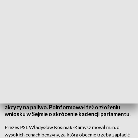
Wojewódzki zjazd Polskiego Stronnictwa Ludowego
Nowym prezesem PSL na Podkarpaciu został Adam
Dziedzic. Szef ludowców Władysław Kosiniak-
Kamysz, który przyjechał na zjazd wojewódzki
partii, uważa że wobec coraz wyższych cen na
stacjach benzynowych potrzebna jest obniżka
akcyzy na paliwo. Poinformował też o złożeniu
wniosku w Sejmie o skrócenie kadencji parlamentu.
Prezes PSL Władysław Kosiniak-Kamysz mówił m.in. o
wysokich cenach benzyny, za którą obecnie trzeba zapłacić