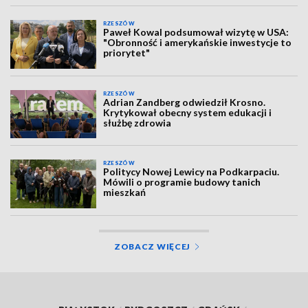
RZESZÓW
Paweł Kowal podsumował wizytę w USA:
"Obronność i amerykańskie inwestycje to
priorytet"
RZESZÓW
Adrian Zandberg odwiedził Krosno.
Krytykował obecny system edukacji i
służbę zdrowia
RZESZÓW
Politycy Nowej Lewicy na Podkarpaciu.
Mówili o programie budowy tanich
mieszkań
ZOBACZ WIĘCEJ