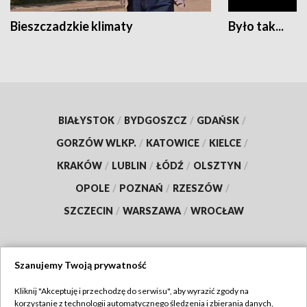
Bieszczadzkie klimaty
Było tak...
BIAŁYSTOK
/
BYDGOSZCZ
/
GDAŃSK
/
GORZÓW WLKP.
/
KATOWICE
/
KIELCE
/
KRAKÓW
/
LUBLIN
/
ŁÓDŹ
/
OLSZTYN
/
OPOLE
/
POZNAŃ
/
RZESZÓW
/
SZCZECIN
/
WARSZAWA
/
WROCŁAW
Szanujemy Twoją prywatność
Dołącz do nas:
Kliknij "Akceptuję i przechodzę do serwisu", aby wyrazić zgody na
korzystanie z technologii automatycznego śledzenia i zbierania danych,
TVP