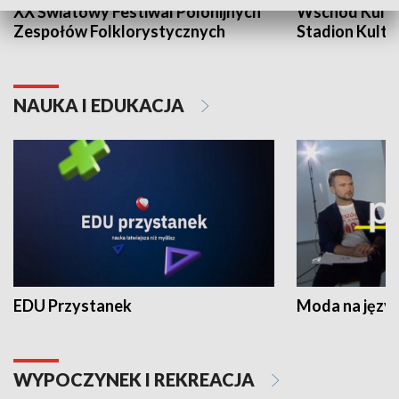
XX Światowy Festiwal Polonijnych
Wschód Kultur
Zespołów Folklorystycznych
Stadion Kultu
NAUKA I EDUKACJA
EDU Przystanek
Moda na język
WYPOCZYNEK I REKREACJA