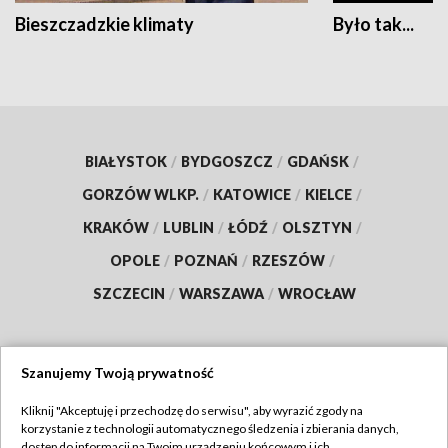
Bieszczadzkie klimaty
Było tak...
BIAŁYSTOK
/
BYDGOSZCZ
/
GDAŃSK
/
GORZÓW WLKP.
/
KATOWICE
/
KIELCE
/
KRAKÓW
/
LUBLIN
/
ŁÓDŹ
/
OLSZTYN
/
OPOLE
/
POZNAŃ
/
RZESZÓW
/
SZCZECIN
/
WARSZAWA
/
WROCŁAW
Szanujemy Twoją prywatność
Dołącz do nas:
Kliknij "Akceptuję i przechodzę do serwisu", aby wyrazić zgody na
korzystanie z technologii automatycznego śledzenia i zbierania danych,
TVP
dostęp do informacji na Twoim urządzeniu końcowym i ich