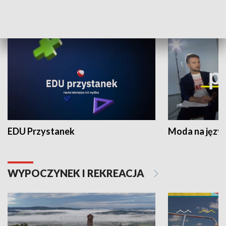
NAUKA I EDUKACJA
EDU Przystanek
Moda na język
WYPOCZYNEK I REKREACJA