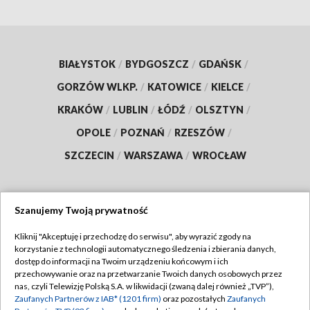
BIAŁYSTOK
/
BYDGOSZCZ
/
GDAŃSK
/
GORZÓW WLKP.
/
KATOWICE
/
KIELCE
/
KRAKÓW
/
LUBLIN
/
ŁÓDŹ
/
OLSZTYN
/
OPOLE
/
POZNAŃ
/
RZESZÓW
/
SZCZECIN
/
WARSZAWA
/
WROCŁAW
Szanujemy Twoją prywatność
Dołącz do nas:
Kliknij "Akceptuję i przechodzę do serwisu", aby wyrazić zgody na
korzystanie z technologii automatycznego śledzenia i zbierania danych,
TVP
dostęp do informacji na Twoim urządzeniu końcowym i ich
Abonament TVP
przechowywanie oraz na przetwarzanie Twoich danych osobowych przez
Regulamin TVP
nas, czyli Telewizję Polską S.A. w likwidacji (zwaną dalej również „TVP”),
Emisja w TVP
Polityka prywatności
Zaufanych Partnerów z IAB* (1201 firm)
oraz pozostałych
Zaufanych