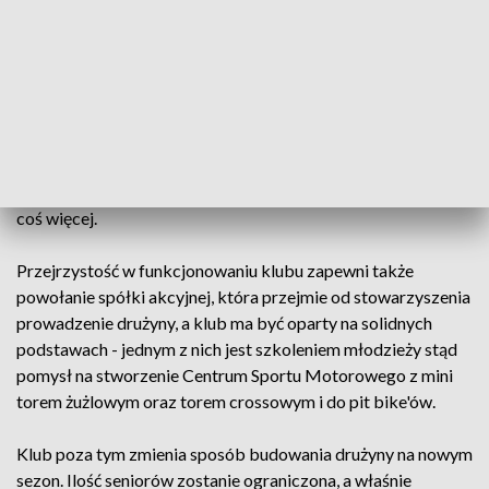
sportowego - takim na pewno byłby awans do pierwszej ligi.
W tegorocznym sezonie nie udało się nawet walczyć w
rundzie play-off. Teraz ma się to zmienić. W przyszłym, a
najpóźniej za dwa lata, drużyna ma się znaleźć poziom wyżej.
Nie da się tego zrobić bez wsparcia sponsorów - gross tych
dotychczasowych zostanie z zespołem, ale
najpoważniejszym będzie miasto, które deklaruje wsparcie
na poziomie miliona złotych rocznie, a poza finansami daje
coś więcej.
Przejrzystość w funkcjonowaniu klubu zapewni także
powołanie spółki akcyjnej, która przejmie od stowarzyszenia
prowadzenie drużyny, a klub ma być oparty na solidnych
podstawach - jednym z nich jest szkoleniem młodzieży stąd
pomysł na stworzenie Centrum Sportu Motorowego z mini
torem żużlowym oraz torem crossowym i do pit bike'ów.
Klub poza tym zmienia sposób budowania drużyny na nowym
sezon. Ilość seniorów zostanie ograniczona, a właśnie