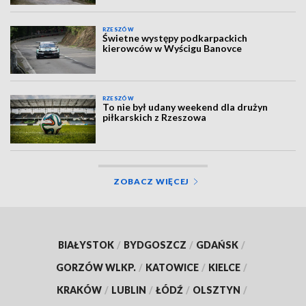
RZESZÓW
Świetne występy podkarpackich
kierowców w Wyścigu Banovce
RZESZÓW
To nie był udany weekend dla drużyn
piłkarskich z Rzeszowa
ZOBACZ WIĘCEJ
BIAŁYSTOK
/
BYDGOSZCZ
/
GDAŃSK
/
GORZÓW WLKP.
/
KATOWICE
/
KIELCE
/
KRAKÓW
/
LUBLIN
/
ŁÓDŹ
/
OLSZTYN
/