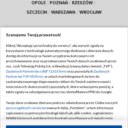
OPOLE
/
POZNAŃ
/
RZESZÓW
/
SZCZECIN
/
WARSZAWA
/
WROCŁAW
Szanujemy Twoją prywatność
Dołącz do nas:
Kliknij "Akceptuję i przechodzę do serwisu", aby wyrazić zgody na
korzystanie z technologii automatycznego śledzenia i zbierania danych,
TVP
dostęp do informacji na Twoim urządzeniu końcowym i ich
Abonament TVP
przechowywanie oraz na przetwarzanie Twoich danych osobowych przez
Regulamin TVP
nas, czyli Telewizję Polską S.A. w likwidacji (zwaną dalej również „TVP”),
Emisja w TVP
Polityka prywatności
Zaufanych Partnerów z IAB* (1201 firm)
oraz pozostałych
Zaufanych
Partnerów TVP (93 firm)
, w celach marketingowych (w tym do
Centrum informacji TVP
Moje zgody
zautomatyzowanego dopasowania reklam do Twoich zainteresowań i
mierzenia ich skuteczności) i pozostałych, które wskazujemy poniżej, a
Naziemna Telewizja Cyfrowa
Pomoc
także zgody na udostępnianie przez nas identyfikatora PPID do Google.
Sklep TVP
Biuro reklamy
Twoje dane osobowe zbierane podczas odwiedzania przez Ciebie naszych
Rada Programowa
Kontakt
poszczególnych serwisów
zwanych dalej „Portalem”, w tym informacje
zapisywane za pomocą technologii takich jak: pliki cookie, sygnalizatory
System NOS
WWW lub innych podobnych technologii umożliwiających świadczenie
dopasowanych i bezpiecznych usług, personalizację treści oraz reklam,
Informacje o nadawcy
Kanały