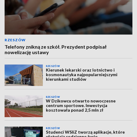
RZESZÓW
Telefony znikną ze szkół. Prezydent podpisał
nowelizację ustawy
RZESZÓW
Kierunek lekarski oraz lotnictwo i
kosmonautyka najpopularniejszymi
kierunkami studiów
RZESZÓW
W Dzikowcu otwarto nowoczesne
centrum sportowe. Inwestycja
kosztowała ponad 2,5 mln zł
RZESZÓW
Studenci WSIiZ tworzą aplikacje, które
ułatwiają codzienne życie