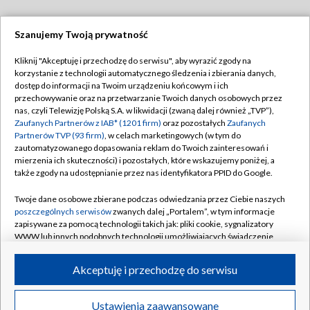
Szanujemy Twoją prywatność
Dołącz do nas:
Kliknij "Akceptuję i przechodzę do serwisu", aby wyrazić zgody na
korzystanie z technologii automatycznego śledzenia i zbierania danych,
TVP
dostęp do informacji na Twoim urządzeniu końcowym i ich
Abonament TVP
przechowywanie oraz na przetwarzanie Twoich danych osobowych przez
Regulamin TVP
nas, czyli Telewizję Polską S.A. w likwidacji (zwaną dalej również „TVP”),
Emisja w TVP
Polityka prywatności
Zaufanych Partnerów z IAB* (1201 firm)
oraz pozostałych
Zaufanych
Partnerów TVP (93 firm)
, w celach marketingowych (w tym do
Centrum informacji TVP
Moje zgody
zautomatyzowanego dopasowania reklam do Twoich zainteresowań i
mierzenia ich skuteczności) i pozostałych, które wskazujemy poniżej, a
Naziemna Telewizja Cyfrowa
Pomoc
także zgody na udostępnianie przez nas identyfikatora PPID do Google.
Sklep TVP
Biuro reklamy
Twoje dane osobowe zbierane podczas odwiedzania przez Ciebie naszych
Rada Programowa
Kontakt
poszczególnych serwisów
zwanych dalej „Portalem”, w tym informacje
zapisywane za pomocą technologii takich jak: pliki cookie, sygnalizatory
System NOS
WWW lub innych podobnych technologii umożliwiających świadczenie
dopasowanych i bezpiecznych usług, personalizację treści oraz reklam,
Informacje o nadawcy
Kanały
udostępnianie funkcji mediów społecznościowych oraz analizowanie
Akceptuję i przechodzę do serwisu
ruchu w Internecie.
Program dla prasy
©2026 Telewizja Polska S.A. w likwidacji
Biuro Reklamy
Twoje dane osobowe zbierane podczas odwiedzania przez Ciebie
Ustawienia zaawansowane