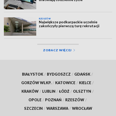
RZESZÓW
Największe podkarpackie uczelnie
zakończyły pierwszą turę rekrutacji
ZOBACZ WIĘCEJ
BIAŁYSTOK
/
BYDGOSZCZ
/
GDAŃSK
/
GORZÓW WLKP.
/
KATOWICE
/
KIELCE
/
KRAKÓW
/
LUBLIN
/
ŁÓDŹ
/
OLSZTYN
/
OPOLE
/
POZNAŃ
/
RZESZÓW
/
SZCZECIN
/
WARSZAWA
/
WROCŁAW