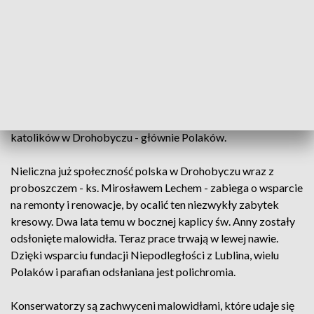
pieniędzy jakie docierają tam z Polski.
XIV-wieczny Kościół św. Bartłomieja fundacji króla
Władysława Jagiełły. Taki gotycki skarb ma Drohobycz w
obwodzie lwowskim. Świątynię rozbudowywaną i
upiększaną za czasów Rzeczypospolitej - demolowaną za
czasów radzieckich. Dopiero w epoce pieriestrojki w 1989
roku kościół wrócił w ręce społeczności rzymskich
katolików w Drohobyczu - głównie Polaków.
Nieliczna już społeczność polska w Drohobyczu wraz z
proboszczem - ks. Mirosławem Lechem - zabiega o wsparcie
na remonty i renowacje, by ocalić ten niezwykły zabytek
kresowy. Dwa lata temu w bocznej kaplicy św. Anny zostały
odsłonięte malowidła. Teraz prace trwają w lewej nawie.
Dzięki wsparciu fundacji Niepodległości z Lublina, wielu
Polaków i parafian odsłaniana jest polichromia.
Konserwatorzy są zachwyceni malowidłami, które udaje się