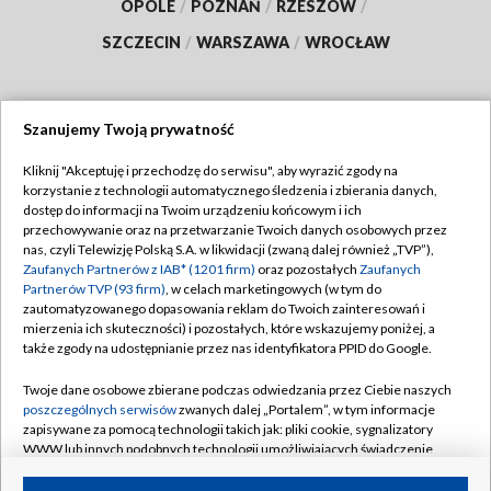
OPOLE
/
POZNAŃ
/
RZESZÓW
/
SZCZECIN
/
WARSZAWA
/
WROCŁAW
Szanujemy Twoją prywatność
Dołącz do nas:
Kliknij "Akceptuję i przechodzę do serwisu", aby wyrazić zgody na
korzystanie z technologii automatycznego śledzenia i zbierania danych,
TVP
dostęp do informacji na Twoim urządzeniu końcowym i ich
Abonament TVP
przechowywanie oraz na przetwarzanie Twoich danych osobowych przez
Regulamin TVP
nas, czyli Telewizję Polską S.A. w likwidacji (zwaną dalej również „TVP”),
Emisja w TVP
Polityka prywatności
Zaufanych Partnerów z IAB* (1201 firm)
oraz pozostałych
Zaufanych
Partnerów TVP (93 firm)
, w celach marketingowych (w tym do
Centrum informacji TVP
Moje zgody
zautomatyzowanego dopasowania reklam do Twoich zainteresowań i
mierzenia ich skuteczności) i pozostałych, które wskazujemy poniżej, a
Naziemna Telewizja Cyfrowa
Pomoc
także zgody na udostępnianie przez nas identyfikatora PPID do Google.
Sklep TVP
Biuro reklamy
Twoje dane osobowe zbierane podczas odwiedzania przez Ciebie naszych
Rada Programowa
Kontakt
poszczególnych serwisów
zwanych dalej „Portalem”, w tym informacje
zapisywane za pomocą technologii takich jak: pliki cookie, sygnalizatory
System NOS
WWW lub innych podobnych technologii umożliwiających świadczenie
dopasowanych i bezpiecznych usług, personalizację treści oraz reklam,
Informacje o nadawcy
Kanały
udostępnianie funkcji mediów społecznościowych oraz analizowanie