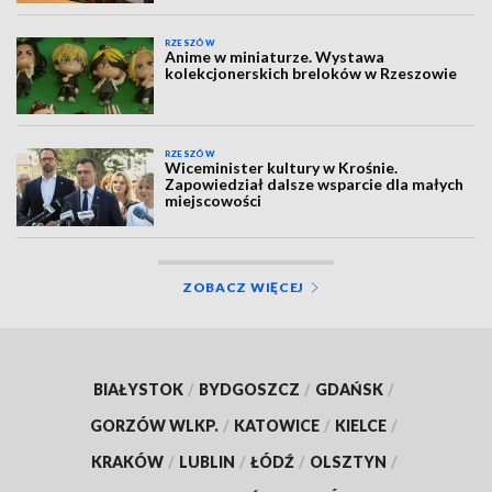
RZESZÓW
Anime w miniaturze. Wystawa
kolekcjonerskich breloków w Rzeszowie
RZESZÓW
Wiceminister kultury w Krośnie.
Zapowiedział dalsze wsparcie dla małych
miejscowości
ZOBACZ WIĘCEJ
BIAŁYSTOK
/
BYDGOSZCZ
/
GDAŃSK
/
GORZÓW WLKP.
/
KATOWICE
/
KIELCE
/
KRAKÓW
/
LUBLIN
/
ŁÓDŹ
/
OLSZTYN
/