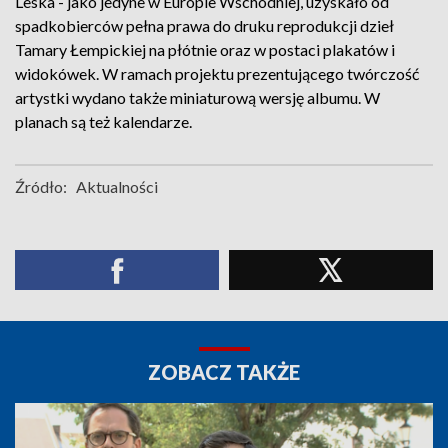
Leska - jako jedyne w Europie Wschodniej, uzyskało od
spadkobierców pełna prawa do druku reprodukcji dzieł
Tamary Łempickiej na płótnie oraz w postaci plakatów i
widokówek. W ramach projektu prezentującego twórczość
artystki wydano także miniaturową wersję albumu. W
planach są też kalendarze.
Źródło:
Aktualności
ZOBACZ TAKŻE