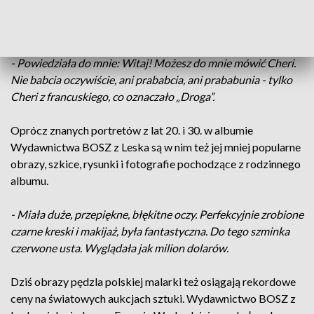
artystce dzieli się jej prawnuczka Marisa, która opisuje m.in.
jej pierwsze spotkanie w Meksyku.
- Powiedziała do mnie: Witaj! Możesz do mnie mówić Cheri.
Nie babcia oczywiście, ani prababcia, ani prababunia - tylko
Cheri z francuskiego, co oznaczało „Droga”.
Oprócz znanych portretów z lat 20. i 30. w albumie
Wydawnictwa BOSZ z Leska są w nim też jej mniej popularne
obrazy, szkice, rysunki i fotografie pochodzące z rodzinnego
albumu.
- Miała duże, przepiękne, błękitne oczy. Perfekcyjnie zrobione
czarne kreski i makijaż, była fantastyczna. Do tego szminka
czerwone usta. Wyglądała jak milion dolarów.
Dziś obrazy pędzla polskiej malarki też osiągają rekordowe
ceny na światowych aukcjach sztuki. Wydawnictwo BOSZ z