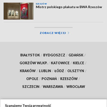
RZESZÓW
Mistrz polskiego plakatu w BWA Rzeszów
ZOBACZ WIĘCEJ
BIAŁYSTOK
/
BYDGOSZCZ
/
GDAŃSK
/
GORZÓW WLKP.
/
KATOWICE
/
KIELCE
/
KRAKÓW
/
LUBLIN
/
ŁÓDŹ
/
OLSZTYN
/
OPOLE
/
POZNAŃ
/
RZESZÓW
/
SZCZECIN
/
WARSZAWA
/
WROCŁAW
Szanujemy Twoją prywatność