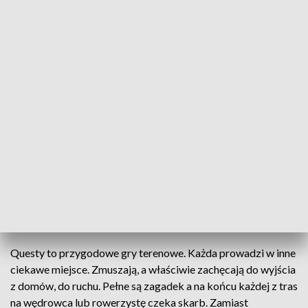
Questy - wyprawy odkrywców w gminie Rakszawa
Questy - wyprawy odkrywców. To nowa
propozycja Gminnego Ośrodka Kultury i
Czytelnictwa w Rakszawie - na poznawanie okolicy.
Pomysł spodobał się dzieciom i dorosłym. Biorą w
nim udział całe rodziny.
Questy to przygodowe gry terenowe. Każda prowadzi w inne
ciekawe miejsce. Zmuszają, a właściwie zachęcają do wyjścia
z domów, do ruchu. Pełne są zagadek a na końcu każdej z tras
na wędrowca lub rowerzystę czeka skarb. Zamiast