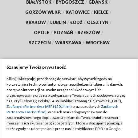
BIAŁYSTOK
/
BYDGOSZCZ
/
GDAŃSK
/
GORZÓW WLKP.
/
KATOWICE
/
KIELCE
/
KRAKÓW
/
LUBLIN
/
ŁÓDŹ
/
OLSZTYN
/
OPOLE
/
POZNAŃ
/
RZESZÓW
/
SZCZECIN
/
WARSZAWA
/
WROCŁAW
Szanujemy Twoją prywatność
Dołącz do nas:
Kliknij "Akceptuję i przechodzę do serwisu", aby wyrazić zgody na
korzystanie z technologii automatycznego śledzenia i zbierania danych,
TVP
dostęp do informacji na Twoim urządzeniu końcowym i ich
Abonament TVP
przechowywanie oraz na przetwarzanie Twoich danych osobowych przez
Regulamin TVP
nas, czyli Telewizję Polską S.A. w likwidacji (zwaną dalej również „TVP”),
Emisja w TVP
Polityka prywatności
Zaufanych Partnerów z IAB* (1201 firm)
oraz pozostałych
Zaufanych
Partnerów TVP (93 firm)
, w celach marketingowych (w tym do
Centrum informacji TVP
Moje zgody
zautomatyzowanego dopasowania reklam do Twoich zainteresowań i
mierzenia ich skuteczności) i pozostałych, które wskazujemy poniżej, a
Naziemna Telewizja Cyfrowa
Pomoc
także zgody na udostępnianie przez nas identyfikatora PPID do Google.
Sklep TVP
Biuro reklamy