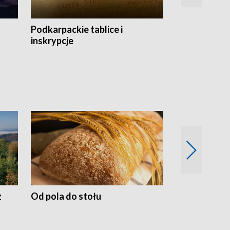
Podkarpackie tablice i
Szlakiem arc
inskrypcje
drewnianej
z
Od pola do stołu
50 lat ochro
przyrodnicz
Zachodnich