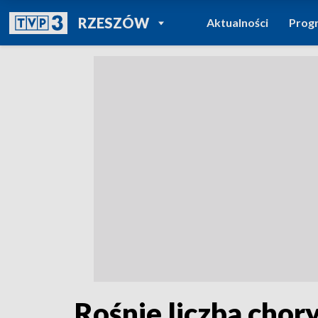
POWRÓT DO
RZESZÓW
Aktualności
Prog
TVP REGIONY
Rośnie liczba chor