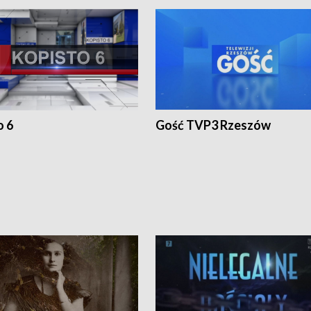
o 6
Gość TVP3 Rzeszów