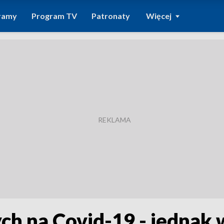
ramy
Program TV
Patronaty
Więcej
ych na Covid-19 - jednak