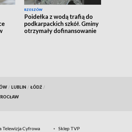
RZESZÓW
Poidełka z wodą trafią do
ce
podkarpackich szkół. Gminy
w
otrzymały dofinansowanie
KÓW
/
LUBLIN
/
ŁÓDŹ
/
ROCŁAW
 Telewizja Cyfrowa
Sklep TVP