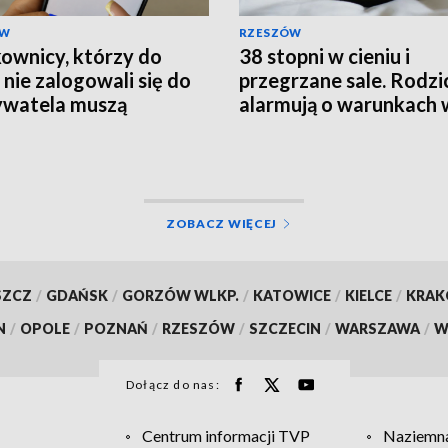
ÓW
RZESZÓW
ownicy, którzy do
38 stopni w cieniu i
 nie zalogowali się do
przegrzane sale. Rodzi
watela muszą
alarmują o warunkach 
rócić ważność
szpitalu
mentów
ZOBACZ WIĘCEJ
SZCZ
/
GDAŃSK
/
GORZÓW WLKP.
/
KATOWICE
/
KIELCE
/
KRA
N
/
OPOLE
/
POZNAŃ
/
RZESZÓW
/
SZCZECIN
/
WARSZAWA
/
W
Dołącz do nas:
Centrum informacji TVP
Naziemna