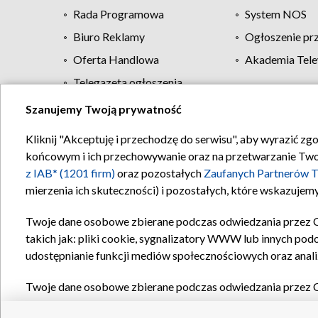
Rada Programowa
System NOS
Biuro Reklamy
Ogłoszenie pr
Oferta Handlowa
Akademia Tele
Telegazeta ogłoszenia
Szanujemy Twoją prywatność
Regulamin TVP
Kliknij "Akceptuję i przechodzę do serwisu", aby wyrazić zg
końcowym i ich przechowywanie oraz na przetwarzanie Twoich
z IAB* (1201 firm)
oraz pozostałych
Zaufanych Partnerów T
mierzenia ich skuteczności) i pozostałych, które wskazujemy
Twoje dane osobowe zbierane podczas odwiedzania przez 
takich jak: pliki cookie, sygnalizatory WWW lub innych pod
udostępnianie funkcji mediów społecznościowych oraz anali
Twoje dane osobowe zbierane podczas odwiedzania przez 
plików cookie, informacje o Twoich wyszukiwaniach w serwi