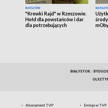
RZESZÓW
RZESZ
"Krewki Rajd" w Rzeszowie.
Użytk
Hołd dla powstańców i dar
środy
dla potrzebujących
mOby
przyw
doku
BIAŁYSTOK
/
BYDGO
OLSZTY
Abonament TVP
Emisja w TVP