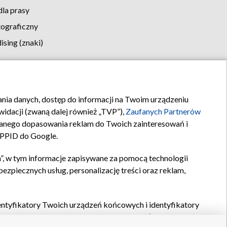
la prasy
tograficzny
sing (znaki)
klamy
Kontakt
rania danych, dostęp do informacji na Twoim urządzeniu
idacji (zwaną dalej również „TVP”),
Zaufanych Partnerów
anego dopasowania reklam do Twoich zainteresowań i
a PPID do Google.
”, w tym informacje zapisywane za pomocą technologii
zpiecznych usług, personalizację treści oraz reklam,
identyfikatory Twoich urządzeń końcowych i identyfikatory
P,
Zaufanych Partnerów z IAB
oraz pozostałych
Zaufanych