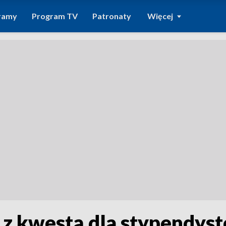
ramy
Program TV
Patronaty
Więcej
 z kwestą dla stypendyst