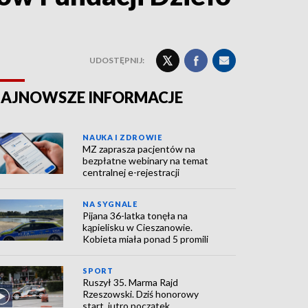
UDOSTĘPNIJ:
AJNOWSZE INFORMACJE
NAUKA I ZDROWIE
MZ zaprasza pacjentów na
bezpłatne webinary na temat
centralnej e-rejestracji
NA SYGNALE
Pijana 36-latka tonęła na
kąpielisku w Cieszanowie.
Kobieta miała ponad 5 promili
SPORT
Ruszył 35. Marma Rajd
Rzeszowski. Dziś honorowy
start, jutro początek