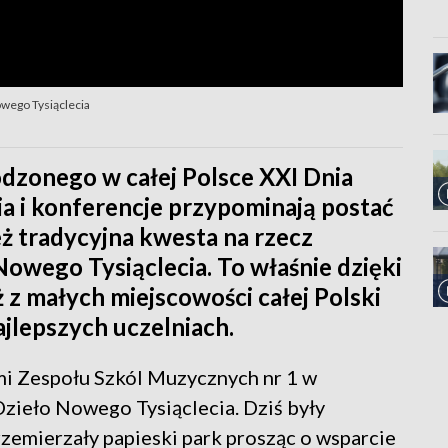
owego Tysiąclecia
hodzonego w całej Polsce XXI Dnia
ia i konferencje przypominają postać
też tradycyjna kwesta na rzecz
owego Tysiąclecia. To właśnie dzięki
z małych miejscowości całej Polski
ajlepszych uczelniach.
mi Zespołu Szkól Muzycznych nr 1 w
Dzieło Nowego Tysiąclecia. Dziś były
zemierzały papieski park prosząc o wsparcie