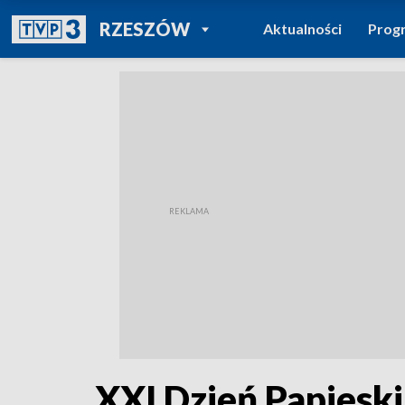
POWRÓT DO
RZESZÓW
Aktualności
Prog
TVP REGIONY
XXI Dzień Papieski