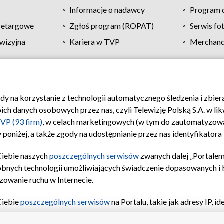
Informacje o nadawcy
Program d
zetargowe
Zgłoś program (ROPAT)
Serwis fo
wizyjna
Kariera w TVP
Merchandi
Polityka prywatności
Moje zgody
Pomoc
Biuro re
ody na korzystanie z technologii automatycznego śledzenia i zbie
 danych osobowych przez nas, czyli Telewizję Polską S.A. w likw
VP (93 firm)
, w celach marketingowych (w tym do zautomatyzow
 poniżej, a także zgody na udostępnianie przez nas identyfikator
Ciebie naszych
poszczególnych serwisów
zwanych dalej „Portalem
obnych technologii umożliwiających świadczenie dopasowanych i be
zowanie ruchu w Internecie.
Ciebie
poszczególnych serwisów
na Portalu, takie jak adresy IP, 
sach Portalu czy historia odwiedzin będą przetwarzane przez TV